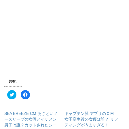
共有:
ク
F
リ
a
ッ
c
ク
e
し
b
て
o
SEA BREEZE CM あざといノ
キャプテン翼 アプリのＣＭ
T
o
w
k
ースリーブの女優とイケメン
女子高生役の女優は誰？ リフ
i
で
男子は誰？カットされたシー
ティングがうますぎる！
t
共
t
有