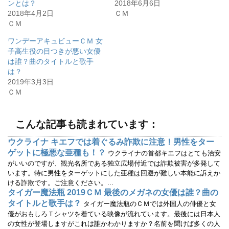
ンとは？
2018年6月6日
e
す
r
る
2018年4月2日
ＣＭ
で
に
ＣＭ
共
は
有
ク
(
リ
ワンデーアキュビューＣＭ 女
新
ッ
し
ク
子高生役の目つきが悪い女優
い
し
ウ
て
は誰？曲のタイトルと歌手
ィ
く
は？
ン
だ
ド
さ
2019年3月3日
ウ
い
で
(
ＣＭ
開
新
き
し
ま
い
す
ウ
)
ィ
こんな記事も読まれています：
ン
ド
ウ
ウクライナ キエフでは着ぐるみ詐欺に注意！男性をター
で
ゲットに極悪な亜種も！？
開
ウクライナの首都キエフはとても治安
き
がいいのですが、観光名所である独立広場付近では詐欺被害が多発して
ま
す
います。特に男性をターゲットにした亜種は回避が難しい本能に訴えか
)
ける詐欺です。ご注意ください。...
タイガー魔法瓶 2019ＣＭ 最後のメガネの女優は誰？曲の
タイトルと歌手は？
タイガー魔法瓶のＣＭでは外国人の俳優と女
優がおもしろＴシャツを着ている映像が流れています。最後には日本人
の女性が登場しますがこれは誰かわかりますか？名前を聞けば多くの人