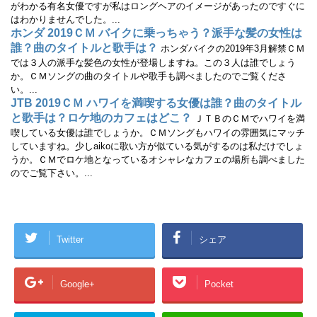
がわかる有名女優ですが私はロングヘアのイメージがあったのですぐに
はわかりませんでした。...
ホンダ 2019ＣＭ バイクに乗っちゃう？派手な髪の女性は
誰？曲のタイトルと歌手は？
ホンダバイクの2019年3月解禁ＣＭ
では３人の派手な髪色の女性が登場しますね。この３人は誰でしょう
か。ＣＭソングの曲のタイトルや歌手も調べましたのでご覧くださ
い。...
JTB 2019ＣＭ ハワイを満喫する女優は誰？曲のタイトル
と歌手は？ロケ地のカフェはどこ？
ＪＴＢのＣＭでハワイを満
喫している女優は誰でしょうか。ＣＭソングもハワイの雰囲気にマッチ
していますね。少しaikoに歌い方が似ている気がするのは私だけでしょ
うか。ＣＭでロケ地となっているオシャレなカフェの場所も調べました
のでご覧下さい。...
Twitter
シェア
Google+
Pocket