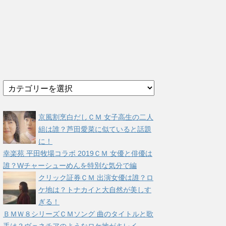
カ
テ
ゴ
リ
京風割烹白だしＣＭ 女子高生の二人
ー
組は誰？芦田愛菜に似ていると話題
に！
幸楽苑 平田牧場コラボ 2019ＣＭ 女優と俳優は
誰？Wチャーシューめんを特別な気分で編
クリック証券ＣＭ 出演女優は誰？ロ
ケ地は？トナカイと大自然が美しす
ぎる！
ＢＭＷ８シリーズＣＭソング 曲のタイトルと歌