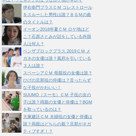
手は？ヴェネチアのようなロケ地がキレイ
伊右衛門プラスＣＭ コレストロール
をスルーした男性は誰？ＢＧＭの曲
のタイトルは？
イーオン2018年夏ＣＭ ロケ地はど
こ？石原さとみが話をしている外国
人は何人？
ベンザブロックプラス 2019ＣＭ メ
ガネの女優は誰？風邪を引いている
３人は誰？
スペーシアＣＭ 母親役の女優は誰？
ひげの旦那役の俳優は？舌ったらず
な子役がかわいい！
SUUMO（スーモ）ＣＭ 子役の女の
子は誰？両親の女優と俳優は？BGM
を歌っているのは？
大東建託ＣＭ 夫婦役の女優と俳優は
誰？両親はどちらの親？旦那がネガ
ティブすぎ！？