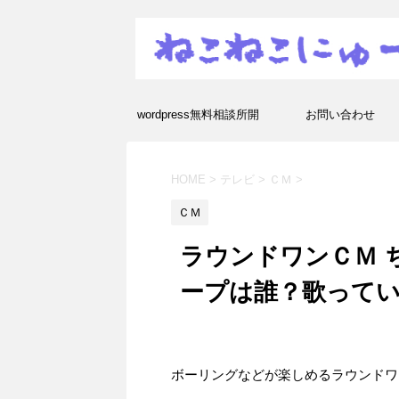
wordpress無料相談所開
お問い合わせ
設！エラーや疑問を解決し
HOME
>
テレビ
>
ＣＭ
>
ます！
ＣＭ
ラウンドワンＣＭ 
ープは誰？歌って
ボーリングなどが楽しめるラウンドワ