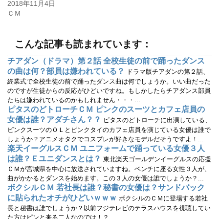
ド
さ
2018年11月4日
ウ
い
で
(
ＣＭ
開
新
き
し
ま
い
す
ウ
)
ィ
こんな記事も読まれています：
ン
ド
ウ
チアダン（ドラマ）第２話 全校生徒の前で踊ったダンス
で
の曲は何？部員は嫌われている？
開
ドラマ版チアダンの第２話、
き
終業式で全校生徒の前で踊ったダンス曲は何でしょうか。いい曲だった
ま
す
のですが生徒からの反応がひどいですね。もしかしたらチアダンス部員
)
たちは嫌われているのかもしれません・・・...
ピタスのどトローチＣＭ ピンクのスーツとカフェ店員の
女優は誰？アダチさん？？
ピタスのどトローチに出演している、
ピンクスーツのＯＬとピンクタイのカフェ店員を演じている女優は誰で
しょうか？アニメオタクでコスプレが好きなモデルだそうですよ！...
楽天イーグルスＣＭ ユニフォームで踊っている女優３人
は誰？Ｅユニダンスとは？
東北楽天ゴールデンイーグルスの応援
ＣＭが宮城県を中心に放送されていますね。ベンチに座る女性３人が、
曲がかかるとダンスを始めます。この３人の女優は誰でしょうか？...
ボクシルＣＭ 若社長は誰？秘書の女優は？サンドバック
に貼られたオチがひどいｗｗｗ
ボクシルのＣＭに登場する若社
長と秘書は誰でしょうか？以前フジテレビのテラスハウスを視聴してい
た方はピンと来る二人なのでは！？...