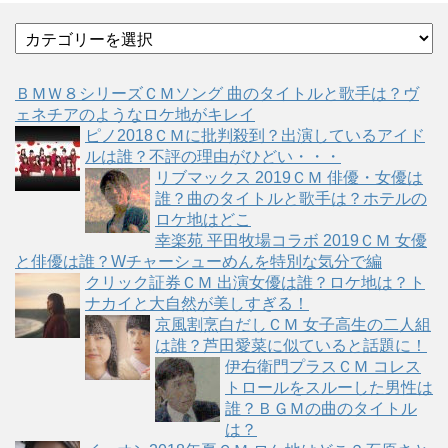
カ
テ
ゴ
ＢＭＷ８シリーズＣＭソング 曲のタイトルと歌手は？ヴ
リ
ェネチアのようなロケ地がキレイ
ー
ピノ2018ＣＭに批判殺到？出演しているアイド
ルは誰？不評の理由がひどい・・・
リブマックス 2019ＣＭ 俳優・女優は
誰？曲のタイトルと歌手は？ホテルの
ロケ地はどこ
幸楽苑 平田牧場コラボ 2019ＣＭ 女優
と俳優は誰？Wチャーシューめんを特別な気分で編
クリック証券ＣＭ 出演女優は誰？ロケ地は？ト
ナカイと大自然が美しすぎる！
京風割烹白だしＣＭ 女子高生の二人組
は誰？芦田愛菜に似ていると話題に！
伊右衛門プラスＣＭ コレス
トロールをスルーした男性は
誰？ＢＧＭの曲のタイトル
は？