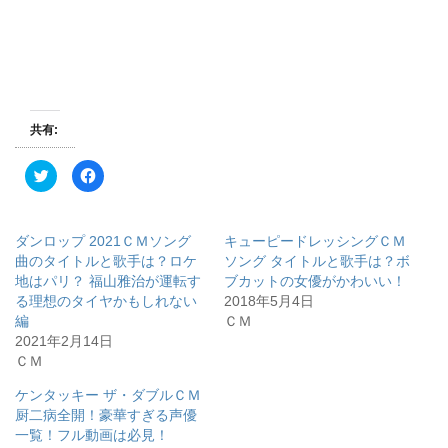
共有:
ク
F
リ
a
ッ
c
ク
e
し
b
て
o
ダンロップ 2021ＣＭソング
キューピードレッシングＣＭ
T
o
w
k
曲のタイトルと歌手は？ロケ
ソング タイトルと歌手は？ボ
i
で
地はパリ？ 福山雅治が運転す
ブカットの女優がかわいい！
t
共
t
有
る理想のタイヤかもしれない
2018年5月4日
e
す
r
る
編
ＣＭ
で
に
2021年2月14日
共
は
有
ク
ＣＭ
(
リ
新
ッ
し
ク
ケンタッキー ザ・ダブルＣＭ
い
し
ウ
て
厨二病全開！豪華すぎる声優
ィ
く
一覧！フル動画は必見！
ン
だ