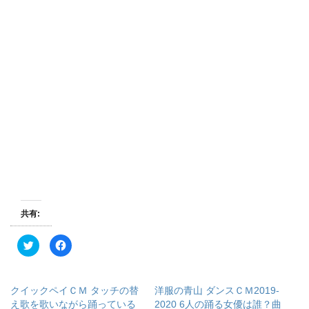
共有:
ク
F
リ
a
ッ
c
ク
e
し
b
て
o
クイックペイＣＭ タッチの替
洋服の青山 ダンスＣＭ2019-
T
o
w
k
え歌を歌いながら踊っている
2020 6人の踊る女優は誰？曲