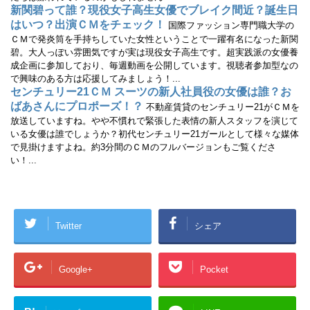
新関碧って誰？現役女子高生女優でブレイク間近？誕生日
はいつ？出演ＣＭをチェック！
国際ファッション専門職大学の
ＣＭで発炎筒を手持ちしていた女性ということで一躍有名になった新関
碧。大人っぽい雰囲気ですが実は現役女子高生です。超実践派の女優養
成企画に参加しており、毎週動画を公開しています。視聴者参加型なの
で興味のある方は応援してみましょう！...
センチュリー21ＣＭ スーツの新人社員役の女優は誰？お
ばあさんにプロポーズ！？
不動産賃貸のセンチュリー21がＣＭを
放送していますね。やや不慣れで緊張した表情の新人スタッフを演じて
いる女優は誰でしょうか？初代センチュリー21ガールとして様々な媒体
で見掛けますよね。約3分間のＣＭのフルバージョンもご覧くださ
い！...
Twitter
シェア
Google+
Pocket