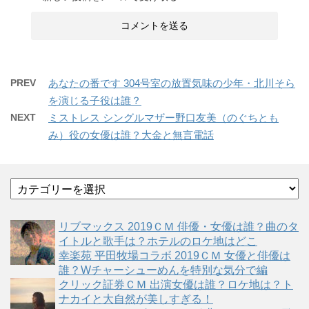
PREV
あなたの番です 304号室の放置気味の少年・北川そら
を演じる子役は誰？
NEXT
ミストレス シングルマザー野口友美（のぐちとも
み）役の女優は誰？大金と無言電話
カ
テ
ゴ
リブマックス 2019ＣＭ 俳優・女優は誰？曲のタ
リ
イトルと歌手は？ホテルのロケ地はどこ
ー
幸楽苑 平田牧場コラボ 2019ＣＭ 女優と俳優は
誰？Wチャーシューめんを特別な気分で編
クリック証券ＣＭ 出演女優は誰？ロケ地は？ト
ナカイと大自然が美しすぎる！