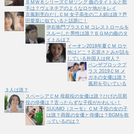
ＢＭＷ８シリーズＣＭソング 曲のタイトルと歌
手は？ヴェネチアのようなロケ地がキレイ
京風割烹白だしＣＭ 女子高生の二人組は誰？芦
田愛菜に似ていると話題に！
伊右衛門プラスＣＭ コレストロールを
スルーした男性は誰？ＢＧＭの曲のタ
イトルは？
イーオン2018年夏ＣＭ ロケ
地はどこ？石原さとみが話を
している外国人は何人？
ベンザブロックプ
ラス 2019ＣＭ メ
ガネの女優は誰？
風邪を引いている
３人は誰？
スペーシアＣＭ 母親役の女優は誰？ひげの旦那
役の俳優は？舌ったらずな子役がかわいい！
SUUMO（スーモ）ＣＭ 子役の女の子
は誰？両親の女優と俳優は？BGMを歌
っているのは？