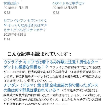
i
で
女優は誰？
のタイトルと歌手は？
t
共
t
有
2018年11月21日
2019年12月22日
e
す
r
る
ＣＭ
ＣＭ
で
に
共
は
有
ク
セブンイレブン セブンペイＣ
(
リ
Ｍ そっくりなおばさんはマナ
新
ッ
し
ク
カナ！どっちがマナ？カナ？
い
し
ウ
て
2019年6月25日
ィ
く
ＣＭ
ン
だ
ド
さ
ウ
い
で
(
開
新
こんな記事も読まれています：
き
し
ま
い
す
ウ
ウクライナ キエフでは着ぐるみ詐欺に注意！男性をター
)
ィ
ン
ゲットに極悪な亜種も！？
ウクライナの首都キエフはとても治安
ド
ウ
がいいのですが、観光名所である独立広場付近では詐欺被害が多発して
で
います。特に男性をターゲットにした亜種は回避が難しい本能に訴えか
開
き
ける詐欺です。ご注意ください。...
ま
す
チアダン（ドラマ）第２話 全校生徒の前で踊ったダンス
)
の曲は何？部員は嫌われている？
ドラマ版チアダンの第２話、
終業式で全校生徒の前で踊ったダンス曲は何でしょうか。いい曲だった
のですが生徒からの反応がひどいですね。もしかしたらチアダンス部員
たちは嫌われているのかもしれません・・・...