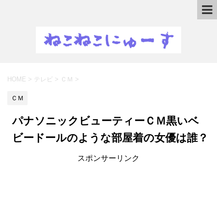
HOME
>
テレビ
>
ＣＭ
>
ＣＭ
パナソニックビューティーＣＭ黒いベ
ビードールのような部屋着の女優は誰？
スポンサーリンク