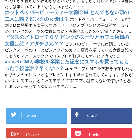
のですが生徒からの反応がひどいですね。もしかしたらチアダンス部員
)
たちは嫌われているのかもしれません・・・...
ホットペッパービューティー学割ＣＭ とんでもない頭の
二人は誰？ピンクの女優は？
ホットペッパービューティーの学
割ＣＭに登場する女子大生のボサボサ頭とプリン頭の子は誰でしょう
か。ピンクのスーツの女優についても調べましたのでご覧ください。...
ピタスのどトローチＣＭ ピンクのスーツとカフェ店員の
女優は誰？アダチさん？？
ピタスのどトローチに出演している、
ピンクスーツのＯＬとピンクタイのカフェ店員を演じている女優は誰で
しょうか？アニメオタクでコスプレが好きなモデルだそうですよ！...
au webCM 小学校を卒業した記念にスマホを買ってもら
った子役は誰？早くない？
auがウェブＣＭで小学校を卒業したば
かりの女の子にスマホをプレゼントする動画を公開しています。子役が
かわいいですね。ところで中学1年生にスマホは早くないですか？と思
いましたがそうでもないようですよ！...
Twitter
シェア
Google+
Pocket