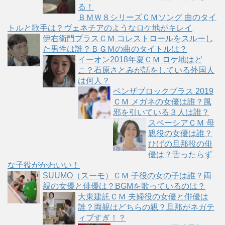
る！
ＢＭＷ８シリーズＣＭソング 曲のタイ
トルと歌手は？ヴェネチアのようなロケ地がキレイ
伊右衛門プラスＣＭ コレストロールをスルーし
た男性は誰？ＢＧＭの曲のタイトルは？
イーオン2018年夏ＣＭ ロケ地はど
こ？石原さとみが話をしている外国人
は何人？
ベンザブロックプラス 2019
ＣＭ メガネの女優は誰？風
邪を引いている３人は誰？
スペーシアＣＭ 母
親役の女優は誰？
ひげの旦那役の俳
優は？舌ったらず
な子役がかわいい！
SUUMO（スーモ）ＣＭ 子役の女の子は誰？両
親の女優と俳優は？BGMを歌っているのは？
大東建託ＣＭ 夫婦役の女優と俳優は
誰？両親はどちらの親？旦那がネガテ
ィブすぎ！？