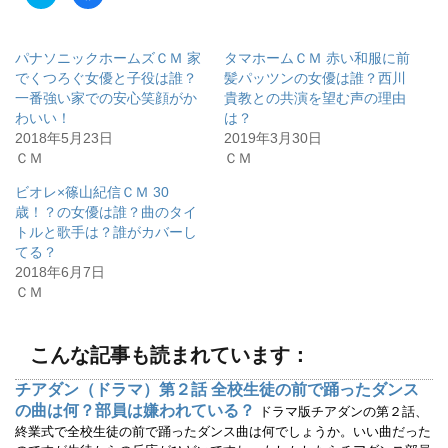
リ
a
ッ
c
ク
e
し
b
て
o
パナソニックホームズＣＭ 家
タマホームＣＭ 赤い和服に前
T
o
w
k
でくつろぐ女優と子役は誰？
髪パッツンの女優は誰？西川
i
で
一番強い家での安心笑顔がか
貴教との共演を望む声の理由
t
共
t
有
わいい！
は？
e
す
r
る
2018年5月23日
2019年3月30日
で
に
ＣＭ
ＣＭ
共
は
有
ク
(
リ
ビオレ×篠山紀信ＣＭ 30
新
ッ
し
ク
歳！？の女優は誰？曲のタイ
い
し
ウ
て
トルと歌手は？誰がカバーし
ィ
く
てる？
ン
だ
ド
さ
2018年6月7日
ウ
い
で
(
ＣＭ
開
新
き
し
ま
い
す
ウ
)
ィ
こんな記事も読まれています：
ン
ド
ウ
チアダン（ドラマ）第２話 全校生徒の前で踊ったダンス
で
の曲は何？部員は嫌われている？
開
ドラマ版チアダンの第２話、
き
終業式で全校生徒の前で踊ったダンス曲は何でしょうか。いい曲だった
ま
す