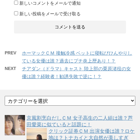
新しいコメントをメールで通知
新しい投稿をメールで受け取る
PREV
ホーマックＣＭ 接触冷感 ベットに寝転びひんやりし
ている女優は誰？過去にプチ炎上歴あり！？
NEXT
チアダン（ドラマ）キャスト 陸上部の栗原渚役の女
優は誰？経験者！勧誘失敗で逆に！？
カ
テ
ゴ
京風割烹白だしＣＭ 女子高生の二人組は誰？芦
リ
田愛菜に似ていると話題に！
ー
クリック証券ＣＭ 出演女優は誰？ロケ
地は？トナカイと大自然が美しすぎ