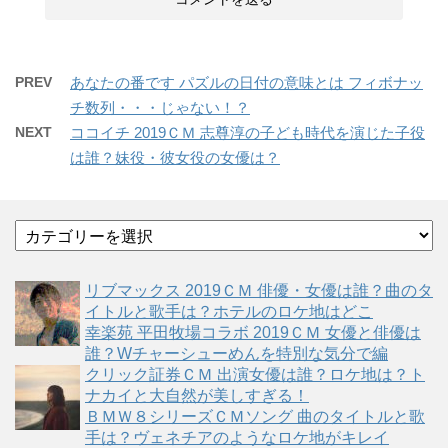
PREV
あなたの番です パズルの日付の意味とは フィボナッ
チ数列・・・じゃない！？
NEXT
ココイチ 2019ＣＭ 志尊淳の子ども時代を演じた子役
は誰？妹役・彼女役の女優は？
カ
テ
ゴ
リブマックス 2019ＣＭ 俳優・女優は誰？曲のタ
リ
イトルと歌手は？ホテルのロケ地はどこ
ー
幸楽苑 平田牧場コラボ 2019ＣＭ 女優と俳優は
誰？Wチャーシューめんを特別な気分で編
クリック証券ＣＭ 出演女優は誰？ロケ地は？ト
ナカイと大自然が美しすぎる！
ＢＭＷ８シリーズＣＭソング 曲のタイトルと歌
手は？ヴェネチアのようなロケ地がキレイ