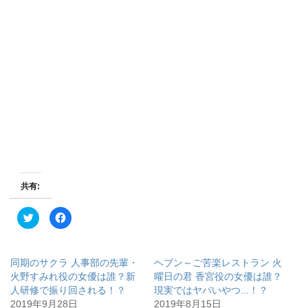
共有:
ク
F
リ
a
ッ
c
ク
e
し
b
て
o
同期のサクラ 人事部の先輩・
ヘブン～ご苦楽レストラン 火
T
o
w
k
火野すみれ役の女優は誰？新
曜日の君 香宮役の女優は誰？
i
で
人研修で振り回される！？
現実ではヤバいやつ...！？
t
共
t
有
2019年9月28日
2019年8月15日
e
す