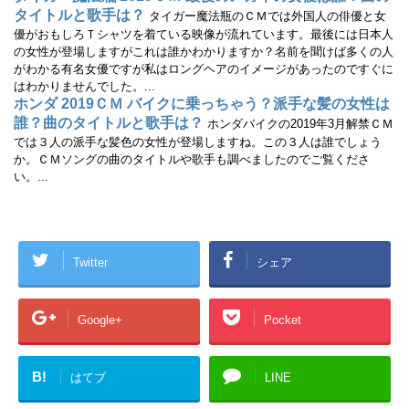
タイトルと歌手は？
タイガー魔法瓶のＣＭでは外国人の俳優と女
優がおもしろＴシャツを着ている映像が流れています。最後には日本人
の女性が登場しますがこれは誰かわかりますか？名前を聞けば多くの人
がわかる有名女優ですが私はロングヘアのイメージがあったのですぐに
はわかりませんでした。...
ホンダ 2019ＣＭ バイクに乗っちゃう？派手な髪の女性は
誰？曲のタイトルと歌手は？
ホンダバイクの2019年3月解禁ＣＭ
では３人の派手な髪色の女性が登場しますね。この３人は誰でしょう
か。ＣＭソングの曲のタイトルや歌手も調べましたのでご覧くださ
い。...
Twitter
シェア
Google+
Pocket
B!
はてブ
LINE