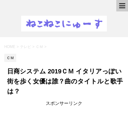
HOME
>
テレビ
>
ＣＭ
>
ＣＭ
日商システム 2019ＣＭ イタリアっぽい
街を歩く女優は誰？曲のタイトルと歌手
は？
スポンサーリンク