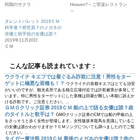
r
る
同期のサクラ
Heaven?～ご苦楽レストラン
で
に
～
共
は
有
ク
(
リ
タレントパレット 2019ＣＭ
新
ッ
し
ク
科学者？研究員？のメガネの
い
し
ウ
て
俳優と助手役の女優は誰？
ィ
く
2019年11月20日
ン
だ
ド
さ
ＣＭ
ウ
い
で
(
開
新
き
し
ま
い
こんな記事も読まれています：
す
ウ
)
ィ
ン
ウクライナ キエフでは着ぐるみ詐欺に注意！男性をター
ド
ウ
ゲットに極悪な亜種も！？
ウクライナの首都キエフはとても治安
で
開
がいいのですが、観光名所である独立広場付近では詐欺被害が多発して
き
います。特に男性をターゲットにした亜種は回避が難しい本能に訴えか
ま
す
ける詐欺です。ご注意ください。...
)
ＧＭＯクリック証券 2019ＣＭ 船の上で語る女優は誰？曲
のタイトルと歌手は？
GMOクリック証券のCMでは船の甲板の上
をさっそうと歩く女性が登場します。女性版坂本龍馬を意識しているこ
の女優は誰かわかりますか？ＣＭソングについても調べましたのでご覧
ください。...
タイガー魔法瓶 2019ＣＭ 最後のメガネの女優は誰？曲の