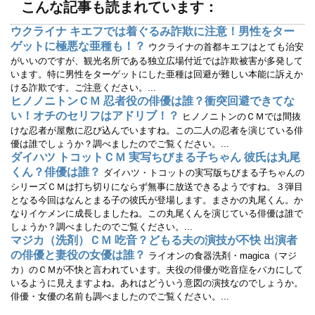
ま
い
こんな記事も読まれています：
す
ウ
)
ィ
ン
ウクライナ キエフでは着ぐるみ詐欺に注意！男性をター
ド
ウ
ゲットに極悪な亜種も！？
ウクライナの首都キエフはとても治安
で
開
がいいのですが、観光名所である独立広場付近では詐欺被害が多発して
き
います。特に男性をターゲットにした亜種は回避が難しい本能に訴えか
ま
す
ける詐欺です。ご注意ください。...
)
ヒノノニトンＣＭ 忍者役の俳優は誰？衝突回避できてな
い！オチのセリフはアドリブ！？
ヒノノニトンのＣＭでは間抜
けな忍者が屋敷に忍び込んでいますね。この二人の忍者を演じている俳
優は誰でしょうか？調べましたのでご覧ください。...
ダイハツ トコットＣＭ 実写ちびまる子ちゃん 彼氏は丸尾
くん？俳優は誰？
ダイハツ・トコットの実写版ちびまる子ちゃんの
シリーズＣＭは打ち切りにならず無事に放送できるようですね。３弾目
となる今回はなんとまる子の彼氏が登場します。まさかの丸尾くん。か
なりイケメンに成長しましたね。この丸尾くんを演じている俳優は誰で
しょうか？調べましたのでご覧ください。...
マジカ（洗剤）ＣＭ 吃音？どもる夫の演技が不快 出演者
の俳優と妻役の女優は誰？
ライオンの食器洗剤・magica（マジ
カ）のＣＭが不快と言われています。夫役の俳優が吃音症をバカにして
いるように見えますよね。あれはどういう意図の演技なのでしょうか。
俳優・女優の名前も調べましたのでご覧ください。...