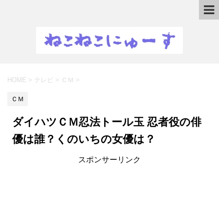
HOME
>
テレビ
>
ＣＭ
>
ＣＭ
ダイハツＣＭ忍法トール玉 忍者役の俳
優は誰？くのいちの女優は？
スポンサーリンク