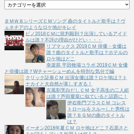
カ
テ
ゴ
ＢＭＷ８シリーズＣＭソング 曲のタイトルと歌手は？ヴ
リ
ェネチアのようなロケ地がキレイ
ー
ピノ2018ＣＭに批判殺到？出演しているアイド
ルは誰？不評の理由がひどい・・・
リブマックス 2019ＣＭ 俳優・女優は
誰？曲のタイトルと歌手は？ホテルの
ロケ地はどこ
幸楽苑 平田牧場コラボ 2019ＣＭ 女優
と俳優は誰？Wチャーシューめんを特別な気分で編
クリック証券ＣＭ 出演女優は誰？ロケ地は？ト
ナカイと大自然が美しすぎる！
京風割烹白だしＣＭ 女子高生の二人組
は誰？芦田愛菜に似ていると話題に！
伊右衛門プラスＣＭ コレス
トロールをスルーした男性は
誰？ＢＧＭの曲のタイトル
は？
イーオン2018年夏ＣＭ ロケ地はどこ？石原さと