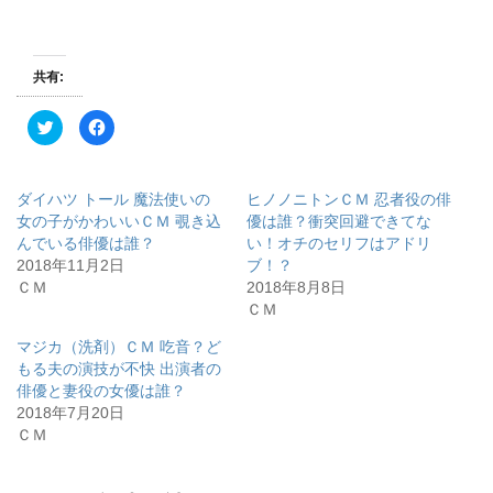
共有:
ク
F
リ
a
ッ
c
ク
e
し
b
て
o
ダイハツ トール 魔法使いの
ヒノノニトンＣＭ 忍者役の俳
T
o
w
k
女の子がかわいいＣＭ 覗き込
優は誰？衝突回避できてな
i
で
んでいる俳優は誰？
い！オチのセリフはアドリ
t
共
t
有
2018年11月2日
ブ！？
e
す
r
る
ＣＭ
2018年8月8日
で
に
ＣＭ
共
は
有
ク
(
リ
マジカ（洗剤）ＣＭ 吃音？ど
新
ッ
し
ク
もる夫の演技が不快 出演者の
い
し
ウ
て
俳優と妻役の女優は誰？
ィ
く
2018年7月20日
ン
だ
ド
さ
ＣＭ
ウ
い
で
(
開
新
き
し