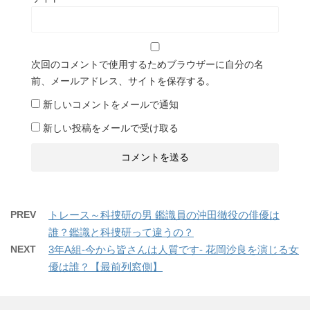
次回のコメントで使用するためブラウザーに自分の名
前、メールアドレス、サイトを保存する。
新しいコメントをメールで通知
新しい投稿をメールで受け取る
PREV
トレース～科捜研の男 鑑識員の沖田徹役の俳優は
誰？鑑識と科捜研って違うの？
NEXT
3年A組-今から皆さんは人質です- 花岡沙良を演じる女
優は誰？【最前列窓側】