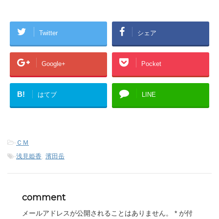
Twitter
シェア
Google+
Pocket
B!
はてブ
LINE
-
ＣＭ
-
浅見姫香
,
濱田岳
comment
メールアドレスが公開されることはありません。
*
が付