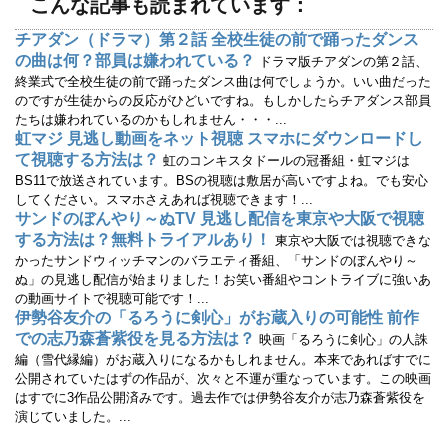
こんな記事も読まれています：
き
し
ま
い
す
ウ
チアダン（ドラマ）第２話 全校生徒の前で踊ったダンス
)
ィ
ン
の曲は何？部員は嫌われている？
ドラマ版チアダンの第２話、
ド
ウ
終業式で全校生徒の前で踊ったダンス曲は何でしょうか。いい曲だった
で
のですが生徒からの反応がひどいですね。もしかしたらチアダンス部員
開
き
たちは嫌われているのかもしれません・・・...
ま
す
虹マジ 見逃し動画をネット視聴 スマホにダウンロードし
)
て視聴する方法は？
虹のコンキスタドールの冠番組・虹マジは
BS11で放送されています。BSの視聴は敷居が高いですよね。でも安心
してください。スマホさえあれば視聴できます！...
サンドのぼんやり～ぬTV 見逃し配信を東京や大阪で視聴
する方法は？無料トライアルあり！
東京や大阪では視聴できな
かったサンドウィッチマンのバラエティ番組、「サンドのぼんやり～
ぬ」の見逃し配信が始まりました！お笑い番組やコントライブに強いあ
の動画サイトで視聴可能です！...
伊勢谷友介の「るろうに剣心」がお蔵入りの可能性 前作
での志乃森蒼紫役を見る方法は？
映画「るろうに剣心」の人誅
編（雪代縁編）がお蔵入りになるかもしれません。本来であればすでに
公開されていたはずの作品が、次々と不運が重なっています。この映画
はすでに3作品公開済みです。過去作では伊勢谷友介が志乃森蒼紫役を
演じていました。...