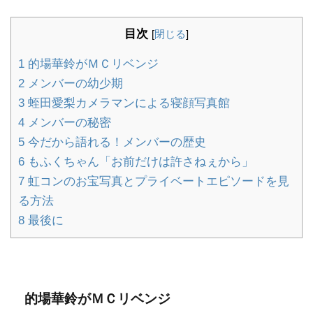
目次
[
閉じる
]
1
的場華鈴がＭＣリベンジ
2
メンバーの幼少期
3
蛭田愛梨カメラマンによる寝顔写真館
4
メンバーの秘密
5
今だから語れる！メンバーの歴史
6
もふくちゃん「お前だけは許さねぇから」
7
虹コンのお宝写真とプライベートエピソードを見
る方法
8
最後に
的場華鈴がＭＣリベンジ