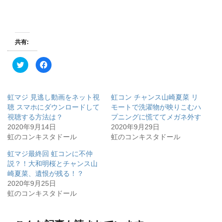
共有:
ク
F
リ
a
ッ
c
ク
e
し
b
て
o
虹マジ 見逃し動画をネット視
虹コン チャンス山崎夏菜 リ
T
o
w
k
聴 スマホにダウンロードして
モートで洗濯物が映りこむハ
i
で
視聴する方法は？
プニングに慌ててメガネ外す
t
共
t
有
2020年9月14日
2020年9月29日
e
す
r
る
虹のコンキスタドール
虹のコンキスタドール
で
に
共
は
有
ク
虹マジ最終回 虹コンに不仲
(
リ
説？！大和明桜とチャンス山
新
ッ
し
ク
崎夏菜、遺恨が残る！？
い
し
ウ
て
2020年9月25日
ィ
く
虹のコンキスタドール
ン
だ
ド
さ
ウ
い
で
(
開
新