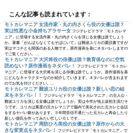
ウ
い
で
(
開
新
こんな記事も読まれています：
き
し
ま
い
す
ウ
モトカレマニア 女流作家・丸の内さくら役の女優は誰？
)
ィ
ン
実は性悪な小金持ちアラサー女
フジテレビドラマ「モトカレマ
ド
ウ
ニア」に登場する女流作家・丸の内さくらを演じる女優は誰でしょう
で
か。著書「がんばらなくてもそばにいて」は難波ユリカの愛読書ですが
開
き
実はマコチとも関係のある人物です。原作漫画を基にネタバレしますの
ま
す
でご覧ください。...
)
モトカレマニア 大沢将役の俳優は誰？教育係なのに空気
読めない？原作漫画をネタバレ！
フジテレビドラマ「モトカレ
マニア」に登場する大沢将を演じる俳優は誰でしょうか。原作漫画を基
にどんなキャラクターなのか紹介していきます。ネタバレが含まれます
のでお気を付けください。...
モトカレマニア 難波ユリカ役の女優は誰？新しい恋の結
末をネタバレ！！
フジテレビドラマ「モトカレマニア」の主人公・
難波ユリカを演じる女優は誰でしょうか。実は今作が地上波初主演だそ
うです。ユリカは重度の元カレマニアで脳内で美化された元カレと会話
をするヤバい癖があります。５年間音信不通だった元カレと再会したり
新しい彼氏を作ってみたい忙しいＯＬです。...
モトカレマニア 周防ひろ美役の女優は誰？原作からの大
きな変更点をネタバレ！
フジテレビドラマ「モトカレマニア」で