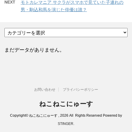
NEXT
モトカレマニア サクラがスマホで見ていた子連れの
男・駒込和馬を演じた俳優は誰？
カ
テ
ゴ
リ
まだデータがありません。
ー
お問い合わせ
プライバシーポリシー
ねこねこにゅーす
Copyright© ねこねこにゅーす , 2026 All Rights Reserved Powered by
STINGER
.