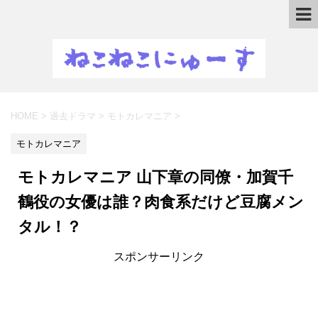
HOME
>
過去ドラマ
>
モトカレマニア
>
モトカレマニア
モトカレマニア 山下章の同僚・加賀千
鶴役の女優は誰？肉食系だけど豆腐メン
タル！？
スポンサーリンク