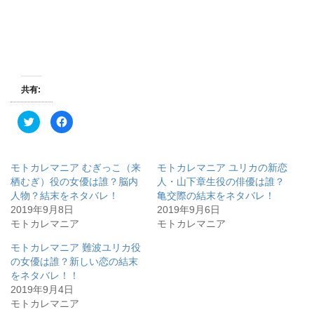
共有:
ク
F
リ
a
ッ
c
ク
e
し
b
て
o
モトカレマニア むぎっこ（来
モトカレマニア ユリカの新恋
T
o
w
k
栖むぎ）役の女優は誰？脳内
人・山下章生役の俳優は誰？
i
で
人物？結末をネタバレ！
亀交際の結末をネタバレ！
t
共
t
有
2019年9月8日
2019年9月6日
e
す
r
る
モトカレマニア
モトカレマニア
で
に
共
は
有
ク
モトカレマニア 難波ユリカ役
(
リ
の女優は誰？新しい恋の結末
新
ッ
し
ク
をネタバレ！！
い
し
ウ
て
2019年9月4日
ィ
く
モトカレマニア
ン
だ
ド
さ