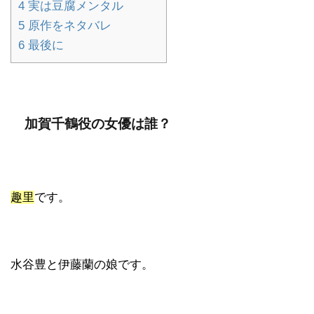
4
実は豆腐メンタル
5
原作をネタバレ
6
最後に
加賀千鶴役の女優は誰？
趣里
です。
水谷豊と伊藤蘭の娘です。