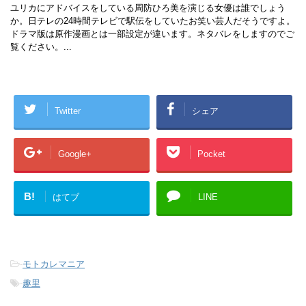
ユリカにアドバイスをしている周防ひろ美を演じる女優は誰でしょう
か。日テレの24時間テレビで駅伝をしていたお笑い芸人だそうですよ。
ドラマ版は原作漫画とは一部設定が違います。ネタバレをしますのでご
覧ください。...
Twitter
シェア
Google+
Pocket
B!
はてブ
LINE
-
モトカレマニア
-
趣里