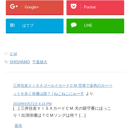
Google+
Pocket
B!
はてブ
LINE
-
ＣＭ
-
SHISHAMO
,
千葉雄大
三井住友ＶＩＳＡゴールドカードＣＭ 空港で金色のカーペ
ットを歩く俳優は誰？ | ねこねこにゅーす
より:
2018年6月21日 4:14 PM
[…] 三井住友ＶＩＳＡカードＣＭ 犬の留守番にほっこ
り！出演俳優は？ＣＭソングは何？ […]
返信