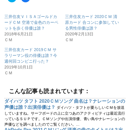
リ
a
ッ
c
ク
e
し
b
て
o
三井住友ＶＩＳＡゴールドカ
三井住友カード 2020ＣＭ 清
T
o
w
k
ードＣＭ 空港で金色のカーペ
原カード 合コンに参加してい
i
で
ットを歩く俳優は誰？
る男性俳優は誰？
t
共
t
有
2018年6月21日
2020年2月13日
e
す
r
る
ＣＭ
ＣＭ
で
に
共
は
有
ク
三井住友カード 2019ＣＭ サ
(
リ
ラリーマン役の俳優は誰？今
新
ッ
し
ク
週何回コンビニ行った？
い
し
ウ
て
2019年10月1日
ィ
く
ＣＭ
ン
だ
ド
さ
ウ
い
で
(
開
新
こんな記事も読まれています：
き
し
ま
い
す
ウ
ダイハツ タフト 2020ＣＭソング 曲名は？ナレーションの
)
ィ
ン
声優は誰？出演俳優は？
ダイハツ・タフトが夏らしいＣＭを放送
ド
ウ
していますね。サーフボードの上に立つあのアクティビティは最近流行
で
っているＳＵＰです。ＣＭソングや出演俳優、青い鳥やナレーションの
開
き
声優などを調べましたのでご覧ください。...
ま
す
AirPods Pro 2021ＣＭソング 洋楽の曲のタイトルは？出