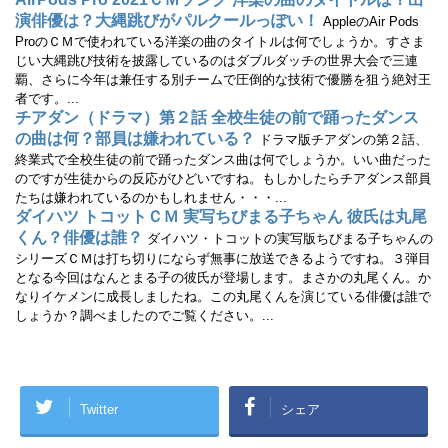
)
演俳優は？大縄跳びがパルクールっぽい！
AppleのAir Pods
ProのＣＭで使われている洋楽の曲のタイトルは何でしょうか。すさま
じい大縄跳び技術を披露しているのはダブルダッチの世界大会で三連
覇、さらに今年は兼任する別チームで圧倒的な技術で優勝を狙う絶対王
者です。...
チアダン（ドラマ）第２話 全校生徒の前で踊ったダンス
の曲は何？部員は嫌われている？
ドラマ版チアダンの第２話、
終業式で全校生徒の前で踊ったダンス曲は何でしょうか。いい曲だった
のですが生徒からの反応がひどいですね。もしかしたらチアダンス部員
たちは嫌われているのかもしれません・・・...
ダイハツ トコットＣＭ 実写ちびまる子ちゃん 彼氏は丸尾
くん？俳優は誰？
ダイハツ・トコットの実写版ちびまる子ちゃんの
シリーズＣＭは打ち切りにならず無事に放送できるようですね。３弾目
となる今回はなんとまる子の彼氏が登場します。まさかの丸尾くん。か
なりイケメンに成長しましたね。この丸尾くんを演じている俳優は誰で
しょうか？調べましたのでご覧ください。...
Twitter
シェア