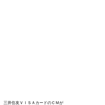
三井住友ＶＩＳＡカードのＣＭが