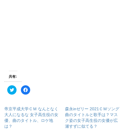
共有:
ク
F
リ
a
ッ
c
ク
e
し
b
て
o
帝京平成大学ＣＭ なんとなく
森永inゼリー 2021ＣＭソング
T
o
w
k
大人になるな 女子高生役の女
曲のタイトルと歌手は？マス
i
で
優、曲のタイトル、ロケ地
ク姿の女子高生役の女優が広
t
共
t
有
は？
瀬すずに似てる？
e
す