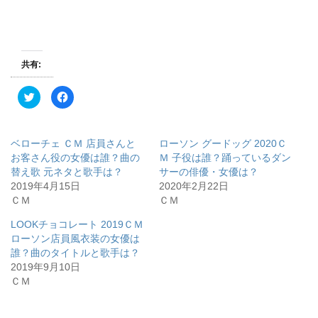
共有:
ク
F
リ
a
ッ
c
ク
e
し
b
て
o
ベローチェ ＣＭ 店員さんと
ローソン グードッグ 2020Ｃ
T
o
w
k
お客さん役の女優は誰？曲の
Ｍ 子役は誰？踊っているダン
i
で
替え歌 元ネタと歌手は？
サーの俳優・女優は？
t
共
t
有
2019年4月15日
2020年2月22日
e
す
r
る
ＣＭ
ＣＭ
で
に
共
は
有
ク
LOOKチョコレート 2019ＣＭ
(
リ
ローソン店員風衣装の女優は
新
ッ
し
ク
誰？曲のタイトルと歌手は？
い
し
ウ
て
2019年9月10日
ィ
く
ＣＭ
ン
だ
ド
さ
ウ
い
で
(
開
新