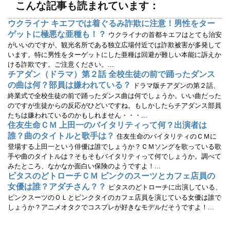
こんな記事も読まれています：
き
し
ま
い
す
ウ
ウクライナ キエフでは着ぐるみ詐欺に注意！男性をター
)
ィ
ン
ゲットに極悪な亜種も！？
ウクライナの首都キエフはとても治安
ド
ウ
がいいのですが、観光名所である独立広場付近では詐欺被害が多発して
で
います。特に男性をターゲットにした亜種は回避が難しい本能に訴えか
開
き
ける詐欺です。ご注意ください。...
ま
す
チアダン（ドラマ）第２話 全校生徒の前で踊ったダンス
)
の曲は何？部員は嫌われている？
ドラマ版チアダンの第２話、
終業式で全校生徒の前で踊ったダンス曲は何でしょうか。いい曲だった
のですが生徒からの反応がひどいですね。もしかしたらチアダンス部員
たちは嫌われているのかもしれません・・・...
住友生命ＣＭ 上田一のバイタリティって何？出演者は
誰？曲のタイトルと歌手は？
住友生命のバイタリティのＣＭに
登場する上田一という俳優は誰でしょうか？ＣＭソングを歌っている歌
手や曲のタイトルは？そもそもバイタリティって何でしょうか。調べて
みたところ、なかなか面白い保険のようですよ！...
ピタスのどトローチＣＭ ピンクのスーツとカフェ店員の
女優は誰？アダチさん？？
ピタスのどトローチに出演している、
ピンクスーツのＯＬとピンクタイのカフェ店員を演じている女優は誰で
しょうか？アニメオタクでコスプレが好きなモデルだそうですよ！...