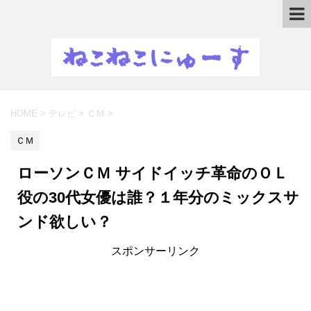
HOME
>
テレビ
>
ＣＭ
>
ＣＭ
ローソンＣＭ サイドイッチ革命のＯＬ
役の30代女優は誰？１年分のミックスサ
ンド欲しい？
スポンサーリンク