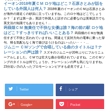
す
イーオン2018年夏ＣＭ ロケ地はどこ？石原さとみが話を
)
している外国人は何人？
2018年夏のイーオンのＣＭは石原さとみ
が海外の港近くの砂浜に立っていますね。このロケ地はどこでしょう
か？「まずは第一歩」英語で外国人と話すのに必要なのは英単語力でも
英文法の知識でもありません！...
蒟蒻畑ＣＭ 無責任で不快な女優は誰？海の前の駅 ロケ地
はどこ？すっきりすればいいことある？
蒟蒻畑のＣＭが無責
任すぎて不快と言われていますね。間違えて反対方向の電車に乗った挙
句、帰る気配もなく海で遊びほうけるのはいったい・・・...
ジムニー ＣＭソングで合唱している曲のタイトルは？ナ
レーションの声は誰？
スズキのジムニーが20年ぶりにフルリニュ
ーアルしました。ＣＭでは壮大な曲が合唱されていますね。このＣＭソ
ングのタイトルは何でしょうか。ナレーションの声も気になりますね。
23分近い力の入ったプロモーションビデオも必見ですよ！...
Twitter
シェア
Google+
Pocket