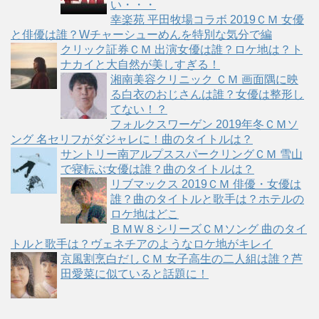
い・・・
幸楽苑 平田牧場コラボ 2019ＣＭ 女優
と俳優は誰？Wチャーシューめんを特別な気分で編
クリック証券ＣＭ 出演女優は誰？ロケ地は？ト
ナカイと大自然が美しすぎる！
湘南美容クリニック ＣＭ 画面隅に映
る白衣のおじさんは誰？女優は整形し
てない！？
フォルクスワーゲン 2019年冬ＣＭソ
ング 名セリフがダジャレに！曲のタイトルは？
サントリー南アルプススパークリングＣＭ 雪山
で寝転ぶ女優は誰？曲のタイトルは？
リブマックス 2019ＣＭ 俳優・女優は
誰？曲のタイトルと歌手は？ホテルの
ロケ地はどこ
ＢＭＷ８シリーズＣＭソング 曲のタイ
トルと歌手は？ヴェネチアのようなロケ地がキレイ
京風割烹白だしＣＭ 女子高生の二人組は誰？芦
田愛菜に似ていると話題に！