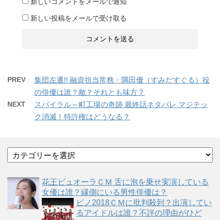
新しいコメントをメールで通知
新しい投稿をメールで受け取る
PREV
集団左遷!! 融資担当常務・隅田優（すみだすぐる）役
の俳優は誰？敵？それとも味方？
NEXT
スパイラル～町工場の奇跡 最終話ネタバレ マジテッ
ク消滅！特許権はどうなる？
カ
テ
ゴ
花王ピュオーラＣＭ 舌に泡を乗せ実演している
リ
女優は誰？縁側にいる男性俳優は？
ー
ピノ2018ＣＭに批判殺到？出演してい
るアイドルは誰？不評の理由がひど