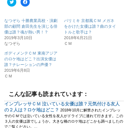
ク
F
リ
a
ッ
c
ク
e
し
b
て
o
なつぞら 十勝農業高校・演劇
パリミキ 京都風ＣＭ メガネ
T
o
w
k
部の顧問 倉田先生を演じる俳
をかけた女優は誰？曲のタイ
i
で
優は誰？魂が熱い男！？
トルと歌手は？
t
共
t
有
2019年3月10日
2018年6月21日
e
す
r
る
なつぞら
ＣＭ
で
に
共
は
有
ク
ボディメンテＣＭ 東南アジア
(
リ
のロケ地はどこ？出演女優は
新
ッ
し
ク
誰？ナレーションの声優？
い
し
ウ
て
2019年6月8日
ィ
く
ＣＭ
ン
だ
ド
さ
ウ
い
で
(
開
新
こんな記事も読まれています：
き
し
ま
い
す
ウ
インプレッサＣＭ 泣いている女優は誰？元気付ける友人
)
ィ
ン
の２人は？ロケ地はどこ？
2018年10月に解禁されたインプレッ
ド
ウ
サのＣＭでは泣いている女性を友人がドライブに連れて行きます。この
で
３人の女優は誰でしょうか。大きな橋のロケ地はどこかも調べましたの
開
き
でご覧ください。...
ま