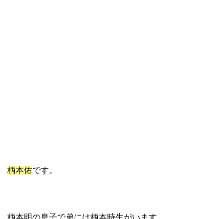
柄本佑
です。
柄本明の息子で弟には柄本時生がいます。