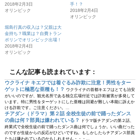
t
有
2018年2月3日
手！？
e
す
r
る
オリンピック
2018年2月4日
で
に
オリンピック
共
は
有
ク
(
リ
堀島行真の収入は？父親は大
新
ッ
し
ク
金持ち？職業は？自費トラン
い
し
ウ
て
ポリンでオリンピック出場！
ィ
く
2018年2月4日
ン
だ
ド
さ
オリンピック
ウ
い
で
(
開
新
き
し
ま
い
こんな記事も読まれています：
す
ウ
)
ィ
ン
ウクライナ キエフでは着ぐるみ詐欺に注意！男性をター
ド
ウ
ゲットに極悪な亜種も！？
ウクライナの首都キエフはとても治安
で
開
がいいのですが、観光名所である独立広場付近では詐欺被害が多発して
き
います。特に男性をターゲットにした亜種は回避が難しい本能に訴えか
ま
す
ける詐欺です。ご注意ください。...
)
チアダン（ドラマ）第２話 全校生徒の前で踊ったダンス
の曲は何？部員は嫌われている？
ドラマ版チアダンの第２話、
終業式で全校生徒の前で踊ったダンス曲は何でしょうか。いい曲だった
のですが生徒からの反応がひどいですね。もしかしたらチアダンス部員
たちは嫌われているのかもしれません・・・...