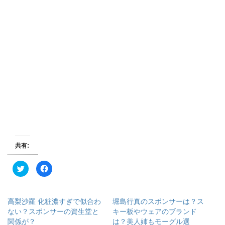
共有:
ク
F
リ
a
ッ
c
ク
e
し
b
て
o
高梨沙羅 化粧濃すぎで似合わ
堀島行真のスポンサーは？ス
T
o
w
k
ない？スポンサーの資生堂と
キー板やウェアのブランド
i
で
関係が？
は？美人姉もモーグル選
t
共