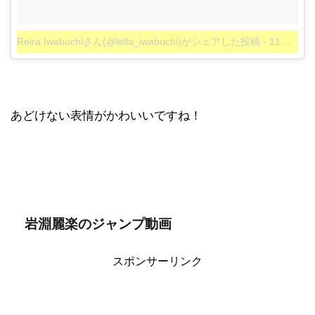
Reira Iwabuchiさん(@leila_iwabuchi)がシェアした投稿
-
11月 3, 2017 at 3:46午後 PDT
あどけない表情がかわいいですね！
岩淵麗楽のジャンプ動画
スポンサーリンク