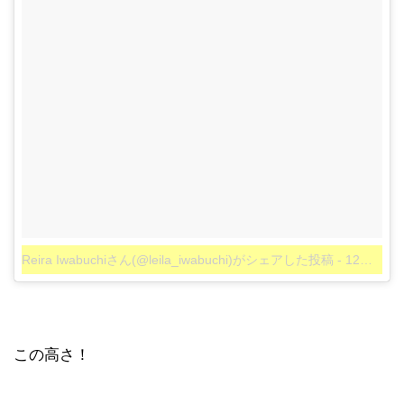
Reira Iwabuchiさん(@leila_iwabuchi)がシェアした投稿
-
12月 7, 2017 at 7:21午後 PST
この高さ！