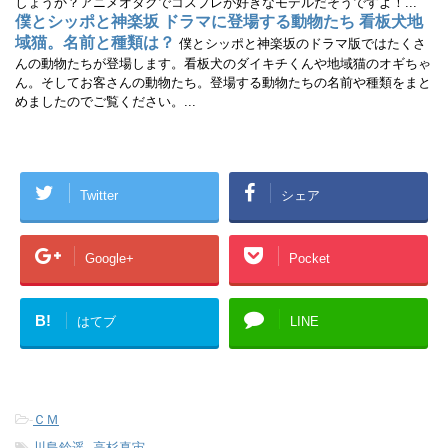
しょうか？アニメオタクでコスプレが好きなモデルだそうですよ！...
僕とシッポと神楽坂 ドラマに登場する動物たち 看板犬地
域猫。名前と種類は？
僕とシッポと神楽坂のドラマ版ではたくさ
んの動物たちが登場します。看板犬のダイキチくんや地域猫のオギちゃ
ん。そしてお客さんの動物たち。登場する動物たちの名前や種類をまと
めましたのでご覧ください。...
Twitter
シェア
Google+
Pocket
B!
はてブ
LINE
-
ＣＭ
-
川島鈴遥
,
高杉真宙