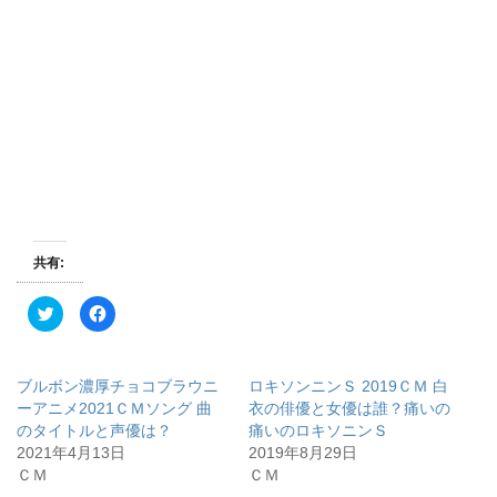
共有:
ク
F
リ
a
ッ
c
ク
e
し
b
て
o
ブルボン濃厚チョコブラウニ
ロキソンニンＳ 2019ＣＭ 白
T
o
w
k
ーアニメ2021ＣＭソング 曲
衣の俳優と女優は誰？痛いの
i
で
のタイトルと声優は？
痛いのロキソニンＳ
t
共
t
有
2021年4月13日
2019年8月29日
e
す
r
る
ＣＭ
ＣＭ
で
に
共
は