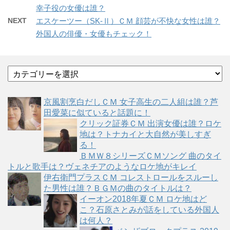
幸子役の女優は誰？
NEXT
エスケーツー（SK-Ⅱ）ＣＭ 顔芸が不快な女性は誰？
外国人の俳優・女優もチェック！
カ
テ
ゴ
京風割烹白だしＣＭ 女子高生の二人組は誰？芦
リ
田愛菜に似ていると話題に！
ー
クリック証券ＣＭ 出演女優は誰？ロケ
地は？トナカイと大自然が美しすぎ
る！
ＢＭＷ８シリーズＣＭソング 曲のタイ
トルと歌手は？ヴェネチアのようなロケ地がキレイ
伊右衛門プラスＣＭ コレストロールをスルーし
た男性は誰？ＢＧＭの曲のタイトルは？
イーオン2018年夏ＣＭ ロケ地はど
こ？石原さとみが話をしている外国人
は何人？