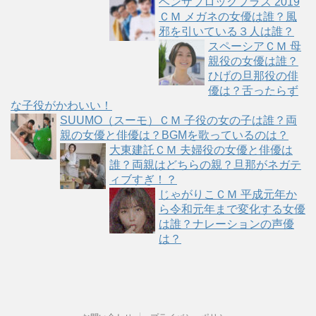
ベンザブロックプラス 2019
ＣＭ メガネの女優は誰？風
邪を引いている３人は誰？
スペーシアＣＭ 母
親役の女優は誰？
ひげの旦那役の俳
優は？舌ったらず
な子役がかわいい！
SUUMO（スーモ）ＣＭ 子役の女の子は誰？両
親の女優と俳優は？BGMを歌っているのは？
大東建託ＣＭ 夫婦役の女優と俳優は
誰？両親はどちらの親？旦那がネガテ
ィブすぎ！？
じゃがりこＣＭ 平成元年か
ら令和元年まで変化する女優
は誰？ナレーションの声優
は？