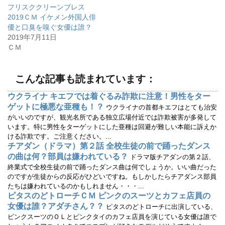
有
ク
フリスククリーンブレス
(
リ
2019ＣＭ イケメン外国人俳
新
ッ
し
ク
優と口臭を嗅ぐ女優は誰？
い
し
ウ
て
2019年7月11日
ィ
く
ＣＭ
ン
だ
ド
さ
ウ
い
で
(
開
新
こんな記事も読まれています：
き
し
ま
い
す
ウ
ウクライナ キエフでは着ぐるみ詐欺に注意！男性をター
)
ィ
ン
ゲットに極悪な亜種も！？
ウクライナの首都キエフはとても治安
ド
ウ
がいいのですが、観光名所である独立広場付近では詐欺被害が多発して
で
います。特に男性をターゲットにした亜種は回避が難しい本能に訴えか
開
き
ける詐欺です。ご注意ください。...
ま
す
チアダン（ドラマ）第２話 全校生徒の前で踊ったダンス
)
の曲は何？部員は嫌われている？
ドラマ版チアダンの第２話、
終業式で全校生徒の前で踊ったダンス曲は何でしょうか。いい曲だった
のですが生徒からの反応がひどいですね。もしかしたらチアダンス部員
たちは嫌われているのかもしれません・・・...
ピタスのどトローチＣＭ ピンクのスーツとカフェ店員の
女優は誰？アダチさん？？
ピタスのどトローチに出演している、
ピンクスーツのＯＬとピンクタイのカフェ店員を演じている女優は誰で