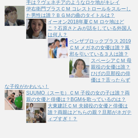
手は？ヴェネチアのようなロケ地がキレイ
伊右衛門プラスＣＭ コレストロールをスルーし
た男性は誰？ＢＧＭの曲のタイトルは？
イーオン2018年夏ＣＭ ロケ地はど
こ？石原さとみが話をしている外国人
は何人？
ベンザブロックプラス 2019
ＣＭ メガネの女優は誰？風
邪を引いている３人は誰？
スペーシアＣＭ 母
親役の女優は誰？
ひげの旦那役の俳
優は？舌ったらず
な子役がかわいい！
SUUMO（スーモ）ＣＭ 子役の女の子は誰？両
親の女優と俳優は？BGMを歌っているのは？
大東建託ＣＭ 夫婦役の女優と俳優は
誰？両親はどちらの親？旦那がネガテ
ィブすぎ！？