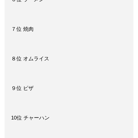
７位 焼肉
８位 オムライス
９位 ピザ
10位 チャーハン