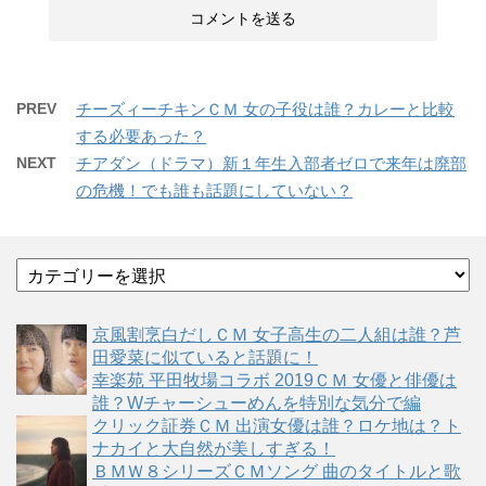
PREV
チーズィーチキンＣＭ 女の子役は誰？カレーと比較
する必要あった？
NEXT
チアダン（ドラマ）新１年生入部者ゼロで来年は廃部
の危機！でも誰も話題にしていない？
カ
テ
ゴ
京風割烹白だしＣＭ 女子高生の二人組は誰？芦
リ
田愛菜に似ていると話題に！
ー
幸楽苑 平田牧場コラボ 2019ＣＭ 女優と俳優は
誰？Wチャーシューめんを特別な気分で編
クリック証券ＣＭ 出演女優は誰？ロケ地は？ト
ナカイと大自然が美しすぎる！
ＢＭＷ８シリーズＣＭソング 曲のタイトルと歌