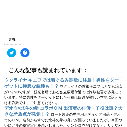
共有:
ク
F
リ
a
ッ
c
ク
e
し
b
て
o
こんな記事も読まれています：
T
o
w
k
i
で
ウクライナ キエフでは着ぐるみ詐欺に注意！男性をター
t
共
ゲットに極悪な亜種も！？
t
有
ウクライナの首都キエフはとても治安
e
す
がいいのですが、観光名所である独立広場付近では詐欺被害が多発して
r
る
で
に
います。特に男性をターゲットにした亜種は回避が難しい本能に訴えか
共
は
ける詐欺です。ご注意ください。...
有
ク
(
リ
デオウ×北斗の拳 コラボＣＭ 出演者の俳優・子役は誰？大
新
ッ
し
ク
きな矛盾点が発覚！？
ロート製薬の男性用ボディケア用品・デオ
い
し
ウのＣＭ。名前からすでに北斗の拳の臭いが漂っていましたが、今回つ
ウ
て
ィ
く
いに北斗の拳実写化を果たしました。ケンシロウだけでなく、リンやバ
ン
だ