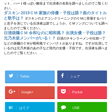
ド
さ
ット、ハート様っぽい敵役まで出演者の名前を調べましたのでご覧くだ
ウ
い
さい。...
で
(
開
新
ダスキン 2019ＣＭ 家族の俳優・子役は誰？曲のタイトル
き
し
と歌手は？
ま
い
ダスキンのエアコンクリーニングのＣＭに登場するパパ
す
ウ
と息子を演じている出演者は誰でしょうか。ＣＭソングについても調べ
)
ィ
ン
ましたのでご覧ください。...
ド
日清袋麺ＣＭ 令和なのに昭和風？ 出演女優・子役は誰？
ウ
で
元乃木坂メンバーがいる！？
日清のチキンラーメンや出前一丁
開
き
などの袋麺のＣＭが昭和風でインパクトがありますね。ですが出演して
ま
す
いるのは元乃木坂のあの子など現代の女優・子役です。出演者を調べま
)
したのでご覧ください。...
Twitter
シェア
Google+
Pocket
B!
はてブ
LINE