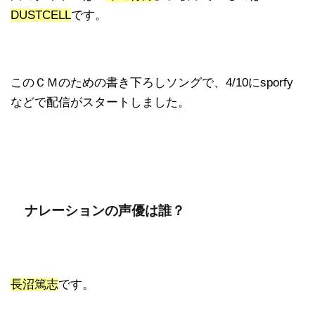
DUSTCELL
です。
このＣＭのための書き下ろしソングで、4/10にsporfy
などで配信がスタートしました。
ナレーションの声優は誰？
長沼篤志
です。