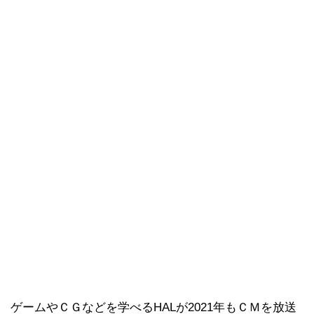
ゲームやＣＧなどを学べるHALが2021年もＣＭを放送