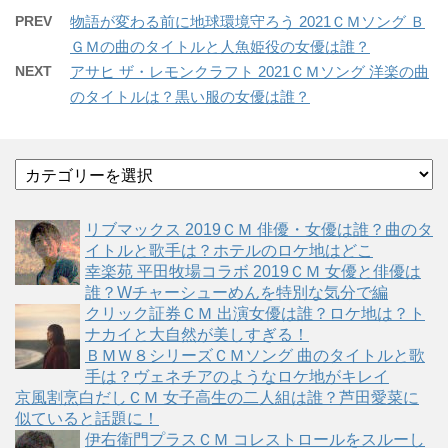
PREV
物語が変わる前に地球環境守ろう 2021ＣＭソング Ｂ
ＧＭの曲のタイトルと人魚姫役の女優は誰？
NEXT
アサヒ ザ・レモンクラフト 2021ＣＭソング 洋楽の曲
のタイトルは？黒い服の女優は誰？
カ
テ
ゴ
リブマックス 2019ＣＭ 俳優・女優は誰？曲のタ
リ
イトルと歌手は？ホテルのロケ地はどこ
ー
幸楽苑 平田牧場コラボ 2019ＣＭ 女優と俳優は
誰？Wチャーシューめんを特別な気分で編
クリック証券ＣＭ 出演女優は誰？ロケ地は？ト
ナカイと大自然が美しすぎる！
ＢＭＷ８シリーズＣＭソング 曲のタイトルと歌
手は？ヴェネチアのようなロケ地がキレイ
京風割烹白だしＣＭ 女子高生の二人組は誰？芦田愛菜に
似ていると話題に！
伊右衛門プラスＣＭ コレストロールをスルーし