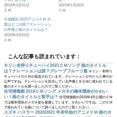
e
す
r
る
2019年3月31日
2021年1月20日
で
に
ＣＭ
ＣＭ
共
は
有
ク
(
リ
大成建設 2020アニメＣＭ 今
新
ッ
し
ク
度はどこの国？ナレーション
い
し
ウ
て
の声優と曲のタイトルは？
ィ
く
2020年3月23日
ン
だ
ド
さ
ＣＭ
ウ
い
で
(
開
新
き
し
ま
い
こんな記事も読まれています：
す
ウ
)
ィ
ン
キリン本搾りチューハイ2021ＣＭソング 曲のタイトル
ド
ウ
は？ナレーションは誰？グレープフルーツ篇
キリン・本搾り
で
開
チューハイのＣＭが放送されています。ナレーションがやたらと爽やか
き
な声ですね。ナレーションを担当している声優とＢＧＭに使われている
ま
す
曲のタイトルを調べましたのでご覧ください。...
)
住宅情報館 2019ＣＭソング メガネの橋本環奈がかわい
い！曲のタイトルと歌手は？
住宅情報館の2019年4月公開のＣＭ
では橋本環奈がメガネ姿を披露しています。かわいいですね。このＣＭ
で使われている曲について調べましたのでご覧ください。...
スズキ ハスラー 2020/2021 年末年始のアニメＣＭ 曲のタ