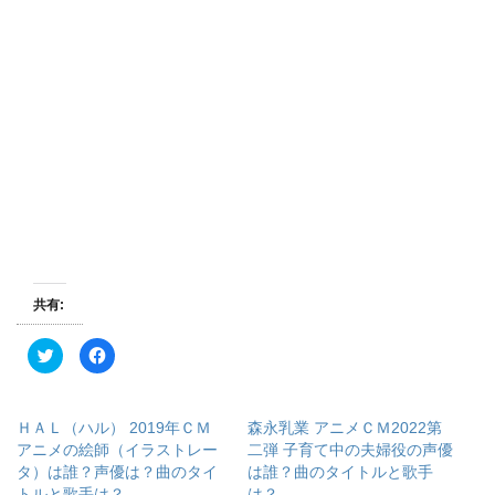
共有:
ク
F
リ
a
ッ
c
ク
e
し
b
て
o
ＨＡＬ（ハル） 2019年ＣＭ
森永乳業 アニメＣＭ2022第
T
o
w
k
アニメの絵師（イラストレー
二弾 子育て中の夫婦役の声優
i
で
タ）は誰？声優は？曲のタイ
は誰？曲のタイトルと歌手
t
共
t
有
トルと歌手は？
は？