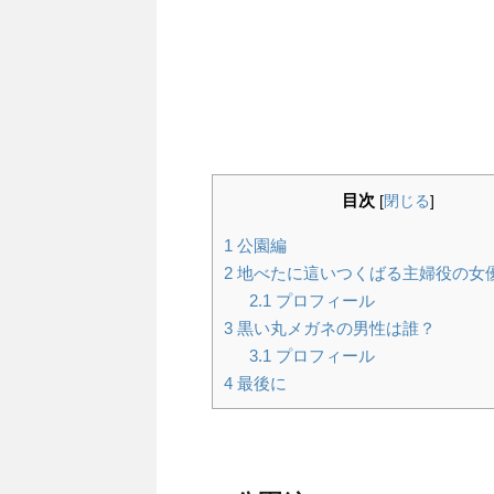
目次
[
閉じる
]
1
公園編
2
地べたに這いつくばる主婦役の女
2.1
プロフィール
3
黒い丸メガネの男性は誰？
3.1
プロフィール
4
最後に