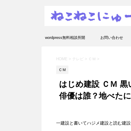
wordpress無料相談所開
お問い合わせ
設！エラーや疑問を解決し
HOME
>
テレビ
>
ＣＭ
>
ます！
ＣＭ
はじめ建設 ＣＭ 
俳優は誰？地べた
一建設と書いてハジメ建設と読む建設