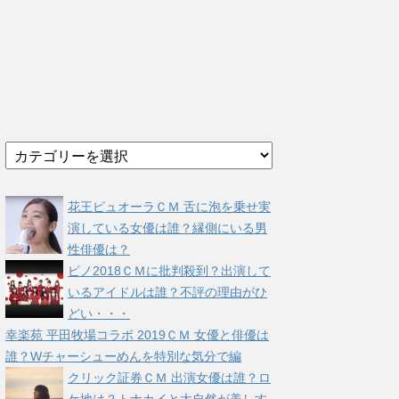
カ
テ
ゴ
リ
花王ピュオーラＣＭ 舌に泡を乗せ実
ー
演している女優は誰？縁側にいる男
性俳優は？
ピノ2018ＣＭに批判殺到？出演して
いるアイドルは誰？不評の理由がひ
どい・・・
幸楽苑 平田牧場コラボ 2019ＣＭ 女優と俳優は
誰？Wチャーシューめんを特別な気分で編
クリック証券ＣＭ 出演女優は誰？ロ