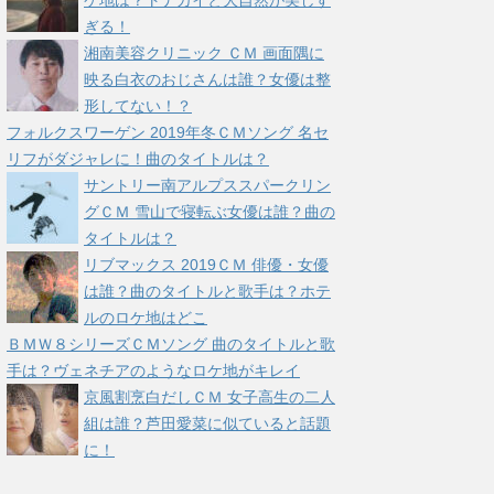
ケ地は？トナカイと大自然が美しす
ぎる！
湘南美容クリニック ＣＭ 画面隅に
映る白衣のおじさんは誰？女優は整
形してない！？
フォルクスワーゲン 2019年冬ＣＭソング 名セ
リフがダジャレに！曲のタイトルは？
サントリー南アルプススパークリン
グＣＭ 雪山で寝転ぶ女優は誰？曲の
タイトルは？
リブマックス 2019ＣＭ 俳優・女優
は誰？曲のタイトルと歌手は？ホテ
ルのロケ地はどこ
ＢＭＷ８シリーズＣＭソング 曲のタイトルと歌
手は？ヴェネチアのようなロケ地がキレイ
京風割烹白だしＣＭ 女子高生の二人
組は誰？芦田愛菜に似ていると話題
に！