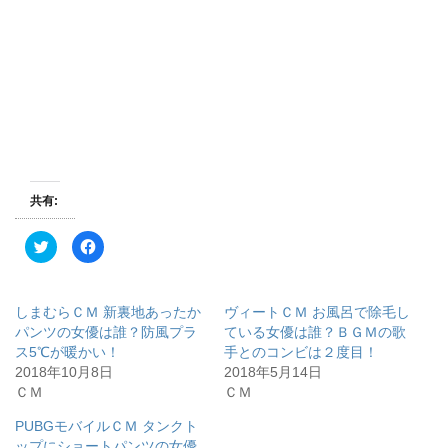
共有:
ク
F
リ
a
ッ
c
ク
e
し
b
て
o
しまむらＣＭ 新裏地あったか
ヴィートＣＭ お風呂で除毛し
T
o
w
k
パンツの女優は誰？防風プラ
ている女優は誰？ＢＧＭの歌
i
で
ス5℃が暖かい！
手とのコンビは２度目！
t
共
t
有
2018年10月8日
2018年5月14日
e
す
r
る
ＣＭ
ＣＭ
で
に
共
は
有
ク
PUBGモバイルＣＭ タンクト
(
リ
ップにショートパンツの女優
新
ッ