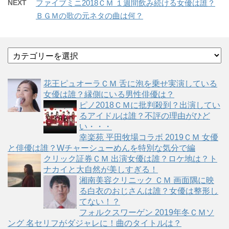
NEXT
ファイブミニ2018ＣＭ １週間飲み続ける女優は誰？
ＢＧＭの歌の元ネタの曲は何？
カ
テ
ゴ
花王ピュオーラＣＭ 舌に泡を乗せ実演している
リ
女優は誰？縁側にいる男性俳優は？
ー
ピノ2018ＣＭに批判殺到？出演してい
るアイドルは誰？不評の理由がひど
い・・・
幸楽苑 平田牧場コラボ 2019ＣＭ 女優
と俳優は誰？Wチャーシューめんを特別な気分で編
クリック証券ＣＭ 出演女優は誰？ロケ地は？ト
ナカイと大自然が美しすぎる！
湘南美容クリニック ＣＭ 画面隅に映
る白衣のおじさんは誰？女優は整形し
てない！？
フォルクスワーゲン 2019年冬ＣＭソ
ング 名セリフがダジャレに！曲のタイトルは？