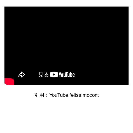
引用：YouTube felissimocont