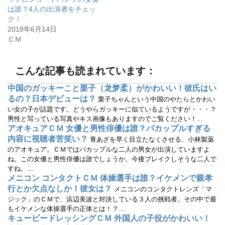
し
ク
は誰？4人の出演者をチェッ
い
し
ウ
て
ク！
ィ
く
2018年6月14日
ン
だ
ド
さ
ＣＭ
ウ
い
で
(
開
新
き
し
ま
い
こんな記事も読まれています：
す
ウ
)
ィ
ン
中国のガッキーこと栗子（龙梦柔）がかわいい！彼氏はい
ド
ウ
るの？日本デビューは？
栗子ちゃんという中国のやたらとかわい
で
開
い女の子が話題です。どうやらガッキーに似ているようですが・・・？
き
男性と写っている写真やキス画像もありますのでご覧ください！...
ま
す
アオキュアＣＭ 女優と男性俳優は誰？バカップルすぎる
)
内容に視聴者苦笑い？
青あざを早く目立たなくさせる、小林製薬
のアオキュア。ＣＭではバカップルな二人の男女が出演していますよ
ね。この女優と男性俳優は誰でしょうか。今後ブレイクしそうな二人で
すね。...
メニコン コンタクトＣＭ 体操選手は誰？イケメンで親孝
行とか欠点なしか！彼女は？
メニコンのコンタクトレンズ「マ
ジック」のＣＭで、浜辺美波と対決している３人の挑戦者。その中で最
もイケメンな体操選手の正体とは！？...
キューピードレッシングＣＭ 外国人の子役がかわいい！