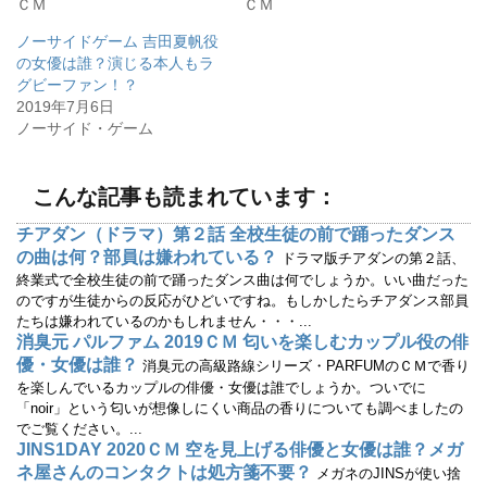
ＣＭ
ＣＭ
で
に
共
は
有
ク
ノーサイドゲーム 吉田夏帆役
(
リ
の女優は誰？演じる本人もラ
新
ッ
し
ク
グビーファン！？
い
し
ウ
て
2019年7月6日
ィ
く
ノーサイド・ゲーム
ン
だ
ド
さ
ウ
い
で
(
開
新
こんな記事も読まれています：
き
し
ま
い
す
ウ
チアダン（ドラマ）第２話 全校生徒の前で踊ったダンス
)
ィ
ン
の曲は何？部員は嫌われている？
ドラマ版チアダンの第２話、
ド
ウ
終業式で全校生徒の前で踊ったダンス曲は何でしょうか。いい曲だった
で
のですが生徒からの反応がひどいですね。もしかしたらチアダンス部員
開
き
たちは嫌われているのかもしれません・・・...
ま
す
消臭元 パルファム 2019ＣＭ 匂いを楽しむカップル役の俳
)
優・女優は誰？
消臭元の高級路線シリーズ・PARFUMのＣＭで香り
を楽しんでいるカップルの俳優・女優は誰でしょうか。ついでに
「noir」という匂いが想像しにくい商品の香りについても調べましたの
でご覧ください。...
JINS1DAY 2020ＣＭ 空を見上げる俳優と女優は誰？メガ
ネ屋さんのコンタクトは処方箋不要？
メガネのJINSが使い捨