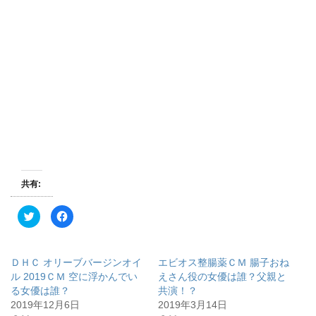
共有:
ク
F
リ
a
ッ
c
ク
e
し
b
て
o
ＤＨＣ オリーブバージンオイ
エビオス整腸薬ＣＭ 腸子おね
T
o
w
k
ル 2019ＣＭ 空に浮かんでい
えさん役の女優は誰？父親と
i
で
る女優は誰？
共演！？
t
共
t
有
2019年12月6日
2019年3月14日
e
す
r
る