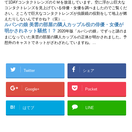
て1DAYコンタクトレンズのＣＭを放送しています。空に浮かぶ巨大な
コンタクトレンズを見上げている俳優・女優を調べましたのでご覧くだ
さい。ところで巨大なコンタクトレンズが虫眼鏡の役割をして地上が燃
えたりしないんですかね？（笑）...
ルパンの娘 美雲の部屋の隣人カップル役の俳優・女優が
明かされネット騒然！？
2020年版「ルパンの娘」でずっと謎のま
まになっていた美雲の部屋の隣人カップルの正体が明かされました。予
想外のキャストでネットがざわざわしていますね。...
Twitter
シェア
Google+
Pocket
B!
はてブ
LINE