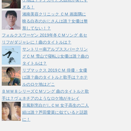
ケ地は？トナカイと大自然が美しす
ぎる！
湘南美容クリニック ＣＭ 画面隅に
映る白衣のおじさんは誰？女優は整
形してない！？
フォルクスワーゲン 2019年冬ＣＭソング 名セ
リフがダジャレに！曲のタイトルは？
サントリー南アルプススパークリン
グＣＭ 雪山で寝転ぶ女優は誰？曲の
タイトルは？
リブマックス 2019ＣＭ 俳優・女優
は誰？曲のタイトルと歌手は？ホテ
ルのロケ地はどこ
ＢＭＷ８シリーズＣＭソング 曲のタイトルと歌
手は？ヴェネチアのようなロケ地がキレイ
京風割烹白だしＣＭ 女子高生の二人
組は誰？芦田愛菜に似ていると話題
に！