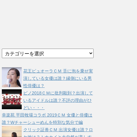
カ
テ
ゴ
リ
花王ピュオーラＣＭ 舌に泡を乗せ実
ー
演している女優は誰？縁側にいる男
性俳優は？
ピノ2018ＣＭに批判殺到？出演して
いるアイドルは誰？不評の理由がひ
どい・・・
幸楽苑 平田牧場コラボ 2019ＣＭ 女優と俳優は
誰？Wチャーシューめんを特別な気分で編
クリック証券ＣＭ 出演女優は誰？ロ