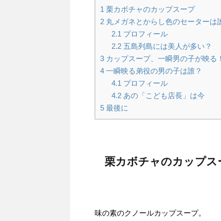
1
栗カボチャのカップスープ
2
丸メガネとからし色のセーターは
2.1
プロフィール
2.2
五島列島には美人が多い？
3
カップスープ、一瞬男の子が映る
4
一瞬映る弟役の男の子は誰？
4.1
プロフィール
4.2
あの「こども店長」は今
5
最後に
栗カボチャのカップス
味の素のクノールカップスープ。