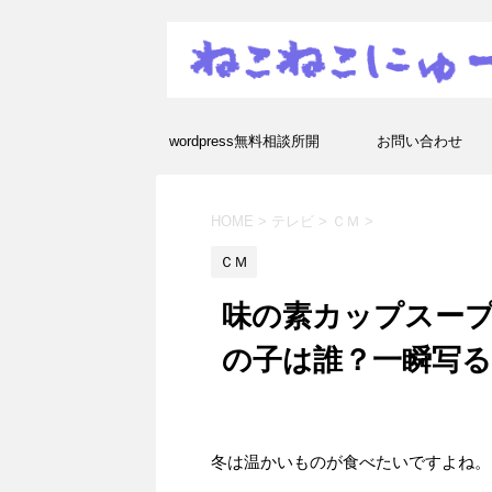
wordpress無料相談所開
お問い合わせ
設！エラーや疑問を解決し
HOME
>
テレビ
>
ＣＭ
>
ます！
ＣＭ
味の素カップスープ
の子は誰？一瞬写る
冬は温かいものが食べたいですよね。