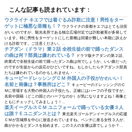
で
(
開
新
こんな記事も読まれています：
き
し
ま
い
す
ウ
ウクライナ キエフでは着ぐるみ詐欺に注意！男性をター
)
ィ
ン
ゲットに極悪な亜種も！？
ウクライナの首都キエフはとても治安
ド
ウ
がいいのですが、観光名所である独立広場付近では詐欺被害が多発して
で
います。特に男性をターゲットにした亜種は回避が難しい本能に訴えか
開
き
ける詐欺です。ご注意ください。...
ま
す
チアダン（ドラマ）第２話 全校生徒の前で踊ったダンス
)
の曲は何？部員は嫌われている？
ドラマ版チアダンの第２話、
終業式で全校生徒の前で踊ったダンス曲は何でしょうか。いい曲だった
のですが生徒からの反応がひどいですね。もしかしたらチアダンス部員
たちは嫌われているのかもしれません・・・...
キューピードレッシングＣＭ 外国人の子役がかわいい！
名前と画像は？事務所はどこ？
キューピーのドレッシングのＣ
Ｍに登場する大勢の外国人の子役たち。正確にはハーフの子役ですが、
名前や国籍（どこの国とのハーフなのか）が気になりますよね！画像と
ともにチェックしてみましょう！...
楽天イーグルスＣＭ ユニフォームで踊っている女優３人
は誰？Ｅユニダンスとは？
東北楽天ゴールデンイーグルスの応援
ＣＭが宮城県を中心に放送されていますね。ベンチに座る女性３人が、
曲がかかるとダンスを始めます。この３人の女優は誰でしょうか？...