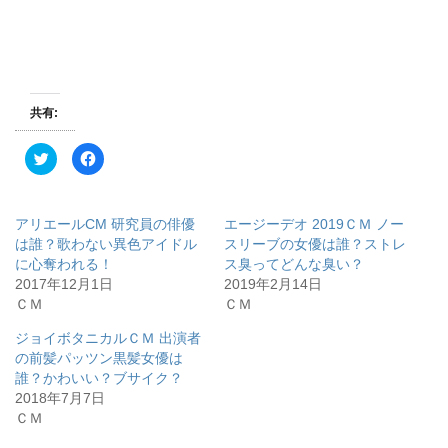
共有:
ク
F
リ
a
ッ
c
ク
e
し
b
て
o
アリエールCM 研究員の俳優
エージーデオ 2019ＣＭ ノー
T
o
w
k
は誰？歌わない異色アイドル
スリーブの女優は誰？ストレ
i
で
に心奪われる！
ス臭ってどんな臭い？
t
共
t
有
2017年12月1日
2019年2月14日
e
す
r
る
ＣＭ
ＣＭ
で
に
共
は
有
ク
ジョイボタニカルＣＭ 出演者
(
リ
の前髪パッツン黒髪女優は
新
ッ
し
ク
誰？かわいい？ブサイク？
い
し
ウ
て
2018年7月7日
ィ
く
ＣＭ
ン
だ
ド
さ
ウ
い