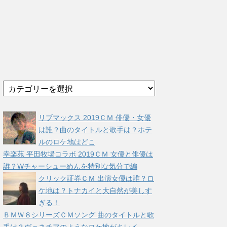
カ
テ
ゴ
リ
リブマックス 2019ＣＭ 俳優・女優
ー
は誰？曲のタイトルと歌手は？ホテ
ルのロケ地はどこ
幸楽苑 平田牧場コラボ 2019ＣＭ 女優と俳優は
誰？Wチャーシューめんを特別な気分で編
クリック証券ＣＭ 出演女優は誰？ロ
ケ地は？トナカイと大自然が美しす
ぎる！
ＢＭＷ８シリーズＣＭソング 曲のタイトルと歌