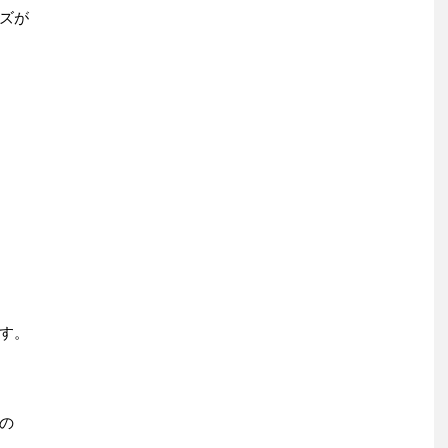
ズが
す。
の