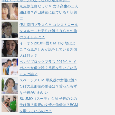
手は？ヴェネチアのようなロケ地がキレイ
京風割烹白だしＣＭ 女子高生の二人
組は誰？芦田愛菜に似ていると話題
に！
伊右衛門プラスＣＭ コレストロール
をスルーした男性は誰？ＢＧＭの曲
のタイトルは？
イーオン2018年夏ＣＭ ロケ地はど
こ？石原さとみが話をしている外国
人は何人？
ベンザブロックプラス 2019ＣＭ メ
ガネの女優は誰？風邪を引いている
３人は誰？
スペーシアＣＭ 母親役の女優は誰？
ひげの旦那役の俳優は？舌ったらず
な子役がかわいい！
SUUMO（スーモ）ＣＭ 子役の女の
子は誰？両親の女優と俳優は？BGM
を歌っているのは？