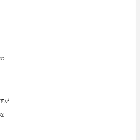
の
すが
な