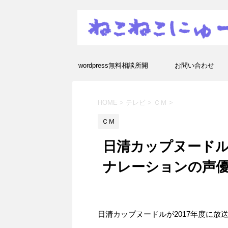
wordpress無料相談所開
お問い合わせ
設！エラーや疑問を解決し
HOME
>
テレビ
>
ＣＭ
>
ます！
ＣＭ
日清カップヌードル2
ナレーションの声
日清カップヌードルが2017年度に放