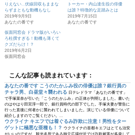
w
k
りえない...伏線回収もままな
トーカー・内山達生役の俳優
i
で
らずまともな動機もなし
は誰？特徴的な足踏みとは
t
共
t
有
2019年9月9日
2019年7月15日
e
す
r
る
あなたの番です
あなたの番です
で
に
共
は
有
ク
仮面同窓会 ドラマ版がいろい
(
リ
ろ杜撰すぎる！動機も薄くて
新
ッ
し
ク
クズだらけ！？
い
し
ウ
て
2019年6月2日
ィ
く
仮面同窓会
ン
だ
ド
さ
ウ
い
で
(
開
新
こんな記事も読まれています：
き
し
ま
い
す
ウ
あなたの番です こうのたかふみ役の俳優は誰？銀行員の
)
ィ
ン
チャラ男、白昼堂々襲われる
日テレドラマ「あなたの番です」
ド
ウ
で手塚菜奈が引いた「こうのたかふみ」の正体が判明しました。書いた
で
のはやはり田宮淳一郎で、銀行員時代の部下でした。手塚夫妻が警告に
開
き
行った直後に何者かに襲われてしまいました。演じている俳優について
ま
す
紹介しますのでご覧ください。...
)
ウクライナ キエフでは着ぐるみ詐欺に注意！男性をター
ゲットに極悪な亜種も！？
ウクライナの首都キエフはとても治安
がいいのですが、観光名所である独立広場付近では詐欺被害が多発して