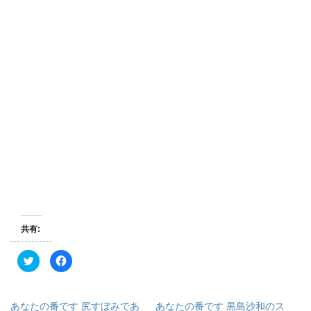
共有:
ク
F
リ
a
ッ
c
ク
e
し
b
て
o
あなたの番です 尻すぼみであ
あなたの番です 黒島沙和のス
T
o