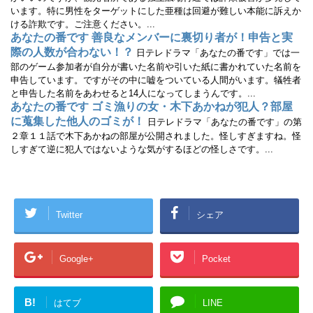
います。特に男性をターゲットにした亜種は回避が難しい本能に訴えか
ける詐欺です。ご注意ください。...
あなたの番です 善良なメンバーに裏切り者が！申告と実
際の人数が合わない！？
日テレドラマ「あなたの番です」では一
部のゲーム参加者が自分が書いた名前や引いた紙に書かれていた名前を
申告しています。ですがその中に嘘をついている人間がいます。犠牲者
と申告した名前をあわせると14人になってしまうんです。...
あなたの番です ゴミ漁りの女・木下あかねが犯人？部屋
に蒐集した他人のゴミが！
日テレドラマ「あなたの番です」の第
２章１１話で木下あかねの部屋が公開されました。怪しすぎますね。怪
しすぎて逆に犯人ではないような気がするほどの怪しさです。...
Twitter
シェア
Google+
Pocket
B!
はてブ
LINE