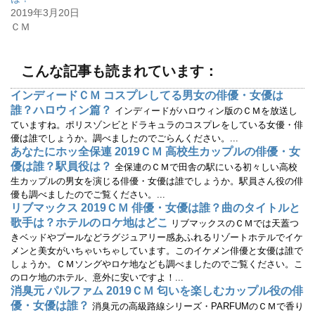
ィ
く
2019年3月20日
ン
だ
ド
さ
ＣＭ
ウ
い
で
(
開
新
き
し
ま
い
こんな記事も読まれています：
す
ウ
)
ィ
ン
インディードＣＭ コスプレしてる男女の俳優・女優は
ド
ウ
誰？ハロウィン篇？
インディードがハロウィン版のＣＭを放送し
で
開
ていますね。ポリスゾンビとドラキュラのコスプレをしている女優・俳
き
優は誰でしょうか。調べましたのでごらんください。...
ま
す
あなたにホッ全保連 2019ＣＭ 高校生カップルの俳優・女
)
優は誰？駅員役は？
全保連のＣＭで田舎の駅にいる初々しい高校
生カップルの男女を演じる俳優・女優は誰でしょうか。駅員さん役の俳
優も調べましたのでご覧ください。...
リブマックス 2019ＣＭ 俳優・女優は誰？曲のタイトルと
歌手は？ホテルのロケ地はどこ
リブマックスのＣＭでは天蓋つ
きベッドやプールなどラグジュアリー感あふれるリゾートホテルでイケ
メンと美女がいちゃいちゃしています。このイケメン俳優と女優は誰で
しょうか。ＣＭソングやロケ地なども調べましたのでご覧ください。こ
のロケ地のホテル、意外に安いですよ！...
消臭元 パルファム 2019ＣＭ 匂いを楽しむカップル役の俳
優・女優は誰？
消臭元の高級路線シリーズ・PARFUMのＣＭで香り