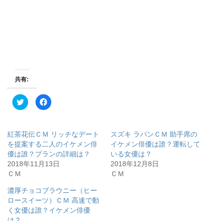
共有:
ク
F
リ
a
ッ
c
ク
e
し
b
て
o
紅茶花伝ＣＭ リッチなデート
スズキ ラパンＣＭ 助手席の
T
o
w
k
を提案する二人のイケメン俳
イケメン俳優は誰？運転して
i
で
優は誰？プランの詳細は？
いる女優は？
t
共
t
有
2018年11月13日
2018年12月8日
e
す
r
る
ＣＭ
ＣＭ
で
に
共
は
有
ク
濃厚チョコブラウニー（ヒー
(
リ
ロースイーツ）ＣＭ 高速で動
新
ッ
し
ク
く女優は誰？イケメン俳優
い
し
ウ
て
は？