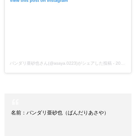
View this post on Instagram
バンダリ亜砂也さん(@asaya.0223)がシェアした投稿
-
2019年 3月月5日午前5時25分PST
名前：バンダリ亜砂也（ばんだりあさや）