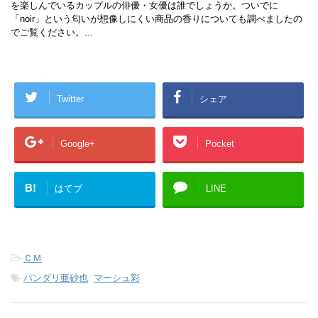
を楽しんでいるカップルの俳優・女優は誰でしょうか。ついでに
「noir」という匂いが想像しにくい商品の香りについても調べましたの
でご覧ください。...
Twitter
シェア
Google+
Pocket
B!
はてブ
LINE
-
ＣＭ
-
バンダリ亜砂也
,
マーシュ彩