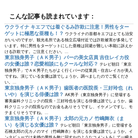
ド
さ
ウ
い
で
(
開
新
こんな記事も読まれています：
き
し
ま
い
す
ウ
ウクライナ キエフでは着ぐるみ詐欺に注意！男性をター
)
ィ
ン
ゲットに極悪な亜種も！？
ウクライナの首都キエフはとても治安
ド
ウ
がいいのですが、観光名所である独立広場付近では詐欺被害が多発して
で
います。特に男性をターゲットにした亜種は回避が難しい本能に訴えか
開
き
ける詐欺です。ご注意ください。...
ま
す
東京独身男子（ＡＫ男子）バーの美女店員 吉住レイカ役
)
の女優は誰？恋愛相談にもクールな対応？
テレビ朝日「東京
独身男子」でＡＫ男子たちがよく行くバーの従業員・住吉レイカが美人
ですね。演じている女優は誰でしょうか。調べましたのでご覧くださ
い。...
東京独身男子（ＡＫ男子）歯医者の医院長・三好玲也（れ
いや）を演じる俳優は誰？
AK男子（東京独身男子）に登場する
審美歯科クリニックの院長・三好玲也を演じる俳優は誰でしょうか。歯
科クリニックの院長なのでお金もありそうですし、イケメンですし、モ
テまくりそうですね。...
東京独身男子（ＡＫ男子）太郎の元カノ 竹嶋舞衣（ま
い）を演じる女優は誰？
テレビ朝日「東京独身男子」に登場する
石橋太郎の元カノのマイ（竹嶋舞衣）を演じる女優は誰でしょうか。イ
ンタビューでは未婚の男性を敵に回すかのようなコメントをして一瞬ネ