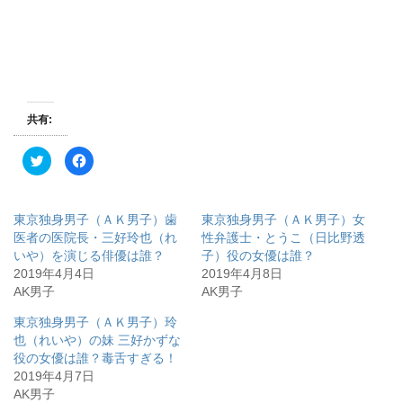
共有:
ク
F
リ
a
ッ
c
ク
e
し
b
て
o
東京独身男子（ＡＫ男子）歯
東京独身男子（ＡＫ男子）女
T
o
w
k
医者の医院長・三好玲也（れ
性弁護士・とうこ（日比野透
i
で
いや）を演じる俳優は誰？
子）役の女優は誰？
t
共
t
有
2019年4月4日
2019年4月8日
e
す
r
る
AK男子
AK男子
で
に
共
は
有
ク
東京独身男子（ＡＫ男子）玲
(
リ
也（れいや）の妹 三好かずな
新
ッ
し
ク
役の女優は誰？毒舌すぎる！
い
し
ウ
て
2019年4月7日
ィ
く
AK男子
ン
だ