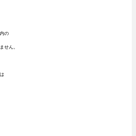
内の
ません。
は