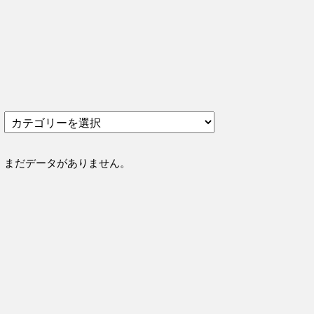
カ
テ
ゴ
リ
まだデータがありません。
ー