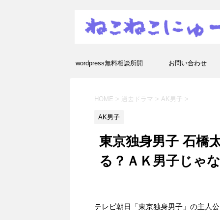
wordpress無料相談所開
お問い合わせ
設！エラーや疑問を解決し
HOME
>
過去ドラマ
>
AK男子
>
ます！
AK男子
東京独身男子 石橋
る？ＡＫ男子じゃ
テレビ朝日「東京独身男子」の主人公