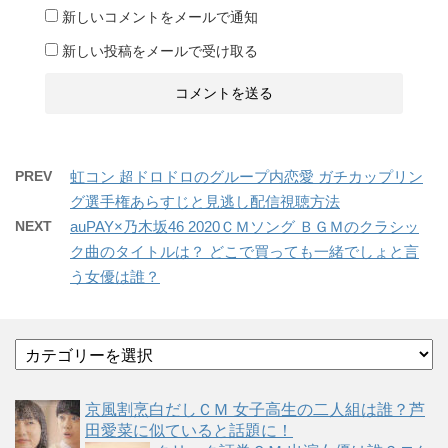
新しいコメントをメールで通知
新しい投稿をメールで受け取る
PREV
虹コン 超ドロドロのグループ内恋愛 ガチカップリン
グ選手権あらすじと見逃し配信視聴方法
NEXT
auPAY×乃木坂46 2020ＣＭソング ＢＧＭのクラシッ
ク曲のタイトルは？ どこで買っても一緒でしょと言
う女優は誰？
カ
テ
ゴ
京風割烹白だしＣＭ 女子高生の二人組は誰？芦
リ
田愛菜に似ていると話題に！
ー