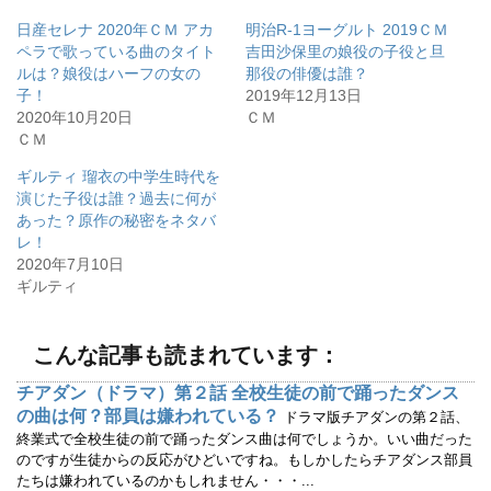
し
b
て
o
日産セレナ 2020年ＣＭ アカ
明治R-1ヨーグルト 2019ＣＭ
T
o
w
k
ペラで歌っている曲のタイト
吉田沙保里の娘役の子役と旦
i
で
ルは？娘役はハーフの女の
那役の俳優は誰？
t
共
t
有
子！
2019年12月13日
e
す
r
る
2020年10月20日
ＣＭ
で
に
ＣＭ
共
は
有
ク
(
リ
ギルティ 瑠衣の中学生時代を
新
ッ
し
ク
演じた子役は誰？過去に何が
い
し
ウ
て
あった？原作の秘密をネタバ
ィ
く
レ！
ン
だ
ド
さ
2020年7月10日
ウ
い
で
(
ギルティ
開
新
き
し
ま
い
す
ウ
)
ィ
こんな記事も読まれています：
ン
ド
ウ
チアダン（ドラマ）第２話 全校生徒の前で踊ったダンス
で
の曲は何？部員は嫌われている？
開
ドラマ版チアダンの第２話、
き
終業式で全校生徒の前で踊ったダンス曲は何でしょうか。いい曲だった
ま
す
のですが生徒からの反応がひどいですね。もしかしたらチアダンス部員
)
たちは嫌われているのかもしれません・・・...