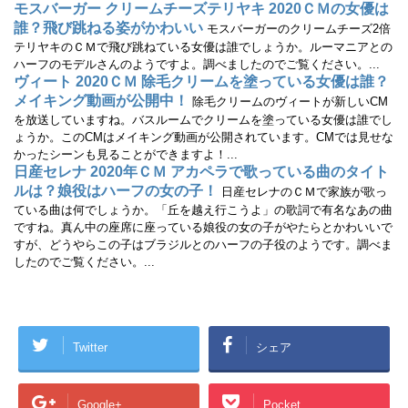
モスバーガー クリームチーズテリヤキ 2020ＣＭの女優は
誰？飛び跳ねる姿がかわいい
モスバーガーのクリームチーズ2倍
テリヤキのＣＭで飛び跳ねている女優は誰でしょうか。ルーマニアとの
ハーフのモデルさんのようですよ。調べましたのでご覧ください。...
ヴィート 2020ＣＭ 除毛クリームを塗っている女優は誰？
メイキング動画が公開中！
除毛クリームのヴィートが新しいCM
を放送していますね。バスルームでクリームを塗っている女優は誰でし
ょうか。このCMはメイキング動画が公開されています。CMでは見せな
かったシーンも見ることができますよ！...
日産セレナ 2020年ＣＭ アカペラで歌っている曲のタイト
ルは？娘役はハーフの女の子！
日産セレナのＣＭで家族が歌っ
ている曲は何でしょうか。「丘を越え行こうよ」の歌詞で有名なあの曲
ですね。真ん中の座席に座っている娘役の女の子がやたらとかわいいで
すが、どうやらこの子はブラジルとのハーフの子役のようです。調べま
したのでご覧ください。...
Twitter
シェア
Google+
Pocket