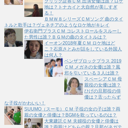
クリック証券ＣＭ 出演女優は誰？ロケ
地は？トナカイと大自然が美しすぎ
る！
ＢＭＷ８シリーズＣＭソング 曲のタイ
トルと歌手は？ヴェネチアのようなロケ地がキレイ
伊右衛門プラスＣＭ コレストロールをスルーし
た男性は誰？ＢＧＭの曲のタイトルは？
イーオン2018年夏ＣＭ ロケ地はど
こ？石原さとみが話をしている外国人
は何人？
ベンザブロックプラス 2019
ＣＭ メガネの女優は誰？風
邪を引いている３人は誰？
スペーシアＣＭ 母
親役の女優は誰？
ひげの旦那役の俳
優は？舌ったらず
な子役がかわいい！
SUUMO（スーモ）ＣＭ 子役の女の子は誰？両
親の女優と俳優は？BGMを歌っているのは？
大東建託ＣＭ 夫婦役の女優と俳優は
誰？両親はどちらの親？旦那がネガテ