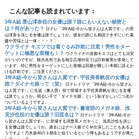
開
新
き
し
ま
い
こんな記事も読まれています：
す
ウ
)
ィ
ン
3年A組 景山澪奈役の女優は誰？誰にもいえない秘密と
ド
ウ
は？何があった？
日テレ「3年A組-今から皆さんは人質です-」の景
で
開
山澪奈を演じる女優は誰でしょうか。彼女の誰にも相談できずにいた葛
き
藤や苦悩とは一体・・・？...
ま
す
ウクライナ キエフでは着ぐるみ詐欺に注意！男性をター
)
ゲットに極悪な亜種も！？
ウクライナの首都キエフはとても治安
がいいのですが、観光名所である独立広場付近では詐欺被害が多発して
います。特に男性をターゲットにした亜種は回避が難しい本能に訴えか
ける詐欺です。ご注意ください。...
3年A組-今から皆さんは人質です- 宇佐美香帆役の女優は
誰？ダイナモ娘って（笑）
日テレドラマ「3年A組-今から皆さん
は人質です-」に生徒（兼人質）役で登場する宇佐美香帆を演じる女優
は誰でしょうか。明るい子で「ダイナモ娘」という恥ずかしい二つ名が
ついているようですよ。...
3年A組-今から皆さんは人質です- 書道部のメガネ娘、浅
見沙也役の女優は誰？旧芸名は？
日テレドラマ「3年A組-今か
ら皆さんは人質です-」に登場する清楚系メガネっこ、浅見沙也を演じ
る女優は誰でしょうか。過去にはナース服でＣＭ出演したこともあるよ
うですよ！乃木坂46の３期生と似ているという噂もあるようですが果た
して・・・？...