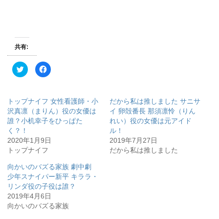
共有:
ク
F
リ
a
ッ
c
ク
e
し
b
て
o
トップナイフ 女性看護師・小
だから私は推しました サニサ
T
o
w
k
沢真凛（まりん）役の女優は
イ 卵殻番長 那須凛怜（りん
i
で
誰？小机幸子をひっぱた
れい）役の女優は元アイド
t
共
t
有
く？！
ル！
e
す
r
る
2020年1月9日
2019年7月27日
で
に
トップナイフ
だから私は推しました
共
は
有
ク
(
リ
向かいのバズる家族 劇中劇
新
ッ
し
ク
少年スナイパー新平 キララ・
い
し
ウ
て
リンダ役の子役は誰？
ィ
く
2019年4月6日
ン
だ
ド
さ
向かいのバズる家族
ウ
い
で
(