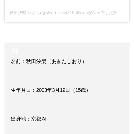
秋田汐梨 ☺︎さん(@shiori_akita319official)がシェアした投稿
-
20
名前：秋田汐梨（あきたしおり）
生年月日：2003年3月19日（15歳）
出身地：京都府