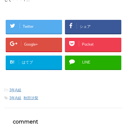
Twitter
シェア
Google+
Pocket
B!
はてブ
LINE
-
3年A組
-
3年A組
,
秋田汐梨
comment