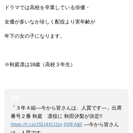
ドラマでは高校を卒業している俳優・
女優が多いなか珍しく配役より実年齢が
年下の女の子になります。
※秋庭凛は18歳（高校３年生）
「３年Ａ組―今から皆さんは、人質です―」出席
番号２番 秋庭 凛役に 秋田汐梨が決定!!
https://t.co/JSU4XIJ1jn
#3年A組
―今から皆さん
は、人質です―