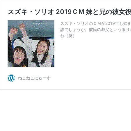
スズキ・ソリオ 2019ＣＭ 妹と兄の彼
スズキ・ソリオのＣＭが2019年も
誰でしょうか。彼氏の叔父という限り
ね（笑）
ねこねこにゅーす